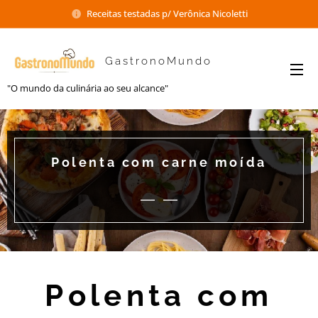
Receitas testadas p/ Verônica Nicoletti
GastronoMundo
"O mundo da culinária ao seu alcance"
Polenta com carne moída
Polenta com