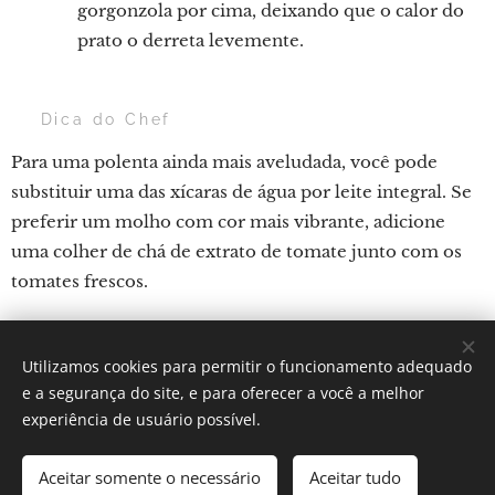
gorgonzola por cima, deixando que o calor do
prato o derreta levemente.
💡 Dica do Chef
Para uma polenta ainda mais aveludada, você pode
substituir uma das xícaras de água por leite integral. Se
preferir um molho com cor mais vibrante, adicione
uma colher de chá de extrato de tomate junto com os
tomates frescos.
Utilizamos cookies para permitir o funcionamento adequado
Por: Verônica Silveira Nicoletti
e a segurança do site, e para oferecer a você a melhor
Instagram:
Gastronomundo.receitas
Cookies
experiência de usuário possível.
Idiomas
Aceitar somente o necessário
Aceitar tudo
Português brasileiro
English