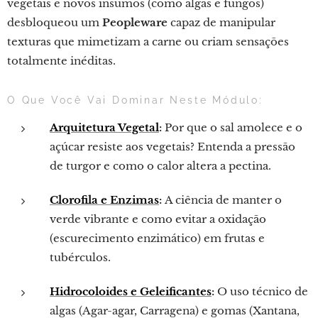
vegetais e novos insumos (como algas e fungos)
desbloqueou um
Peopleware
capaz de manipular
texturas que mimetizam a carne ou criam sensações
totalmente inéditas.
O Que Você Vai Dominar Neste Módulo:
Arquitetura Vegetal
:
Por que o sal amolece e o
açúcar resiste aos vegetais? Entenda a pressão
de turgor e como o calor altera a pectina.
Clorofila e Enzimas
:
A ciência de manter o
verde vibrante e como evitar a oxidação
(escurecimento enzimático) em frutas e
tubérculos.
Hidrocoloides e Geleificantes
:
O uso técnico de
algas (Agar-agar, Carragena) e gomas (Xantana,