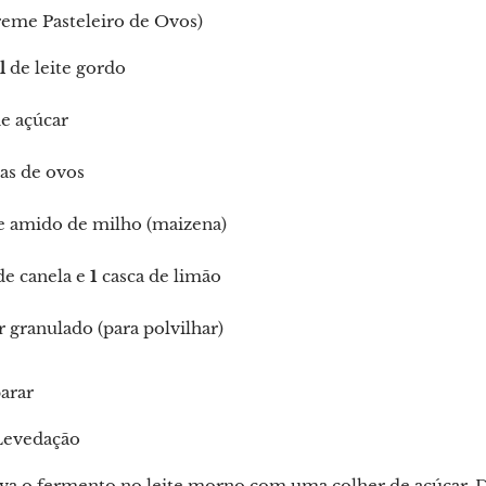
eme Pasteleiro de Ovos)
l
de leite gordo
e açúcar
s de ovos
 amido de milho (maizena)
de canela e
1
casca de limão
 granulado (para polvilhar)
arar
 Levedação
va o fermento no leite morno com uma colher de açúcar. D