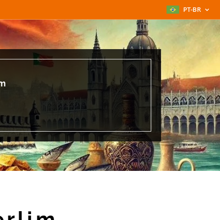
PT-BR
im
erlim