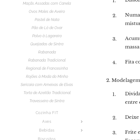
Maçãs Assadas com Canela
Ovos Moles de Aveiro
Numa t
Pastel de Nata
mistu
Pão de Ló de Ovar
Polvo à Lagareiro
Acumu
Queijadas de Sintra
massa 
Rabanada
Rabanada Tradicional
Fita c
Regional de Francesinha
Rojões à Moda do Minho
2. Modelagem 
Sericaia com Ameixas de Elvas
Torta de Azeitão Tradicional
Divid
Travesseiro de Sintra
entre 
Cozinha FIT
Deixe
Aves
Bebidas
Frite 
Biscoitos