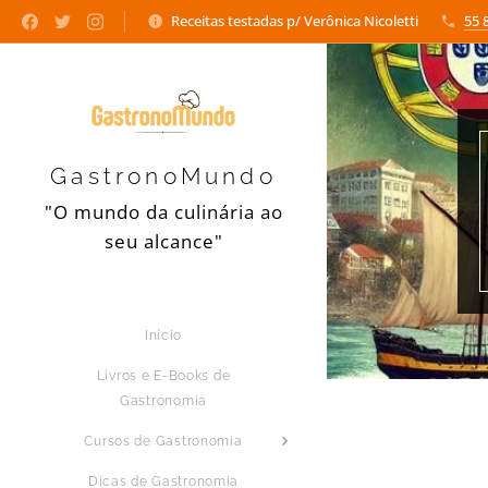
Receitas testadas p/ Verônica Nicoletti
55 
GastronoMundo
"O mundo da culinária ao
seu alcance"
Início
Livros e E-Books de
Gastronomia
Cursos de Gastronomia
Dicas de Gastronomia