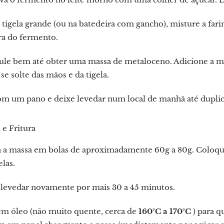
igela grande (ou na batedeira com gancho), misture a farinh
ra do fermento.
le bem até obter uma massa de metaloceno. Adicione a man
se solte das mãos e da tigela.
om um pano e deixe levedar num local de manhã até duplica
e Fritura
a a massa em bolas de aproximadamente 60g a 80g. Coloqu
elas.
 levedar novamente por mais 30 a 45 minutos.
em óleo (não muito quente, cerca de
160°C a 170°C
) para q