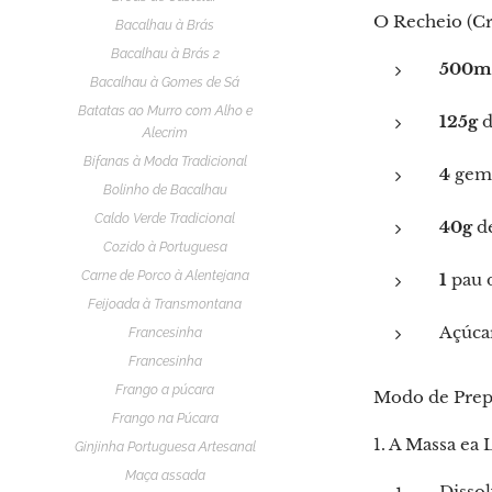
O Recheio (Cr
Bacalhau à Brás
Bacalhau à Brás 2
500m
Bacalhau à Gomes de Sá
Batatas ao Murro com Alho e
125g
d
Alecrim
Bifanas à Moda Tradicional
4
gema
Bolinho de Bacalhau
Caldo Verde Tradicional
40g
de
Cozido à Portuguesa
Carne de Porco à Alentejana
1
pau 
Feijoada à Transmontana
Açúcar
Francesinha
Francesinha
Frango a púcara
Modo de Prep
Frango na Púcara
1. A Massa ea
Ginjinha Portuguesa Artesanal
Maça assada
Dissol