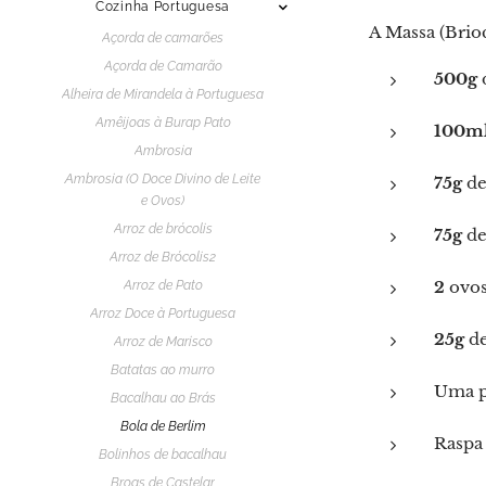
Cozinha Portuguesa
A Massa (Brio
Açorda de camarões
Açorda de Camarão
500g
d
Alheira de Mirandela à Portuguesa
Amêijoas à Burap Pato
100m
Ambrosia
Ambrosia (O Doce Divino de Leite
75g
de
e Ovos)
Arroz de brócolis
75g
de
Arroz de Brócolis2
2
ovos
Arroz de Pato
Arroz Doce à Portuguesa
25g
de
Arroz de Marisco
Batatas ao murro
Uma pi
Bacalhau ao Brás
Bola de Berlim
Raspa 
Bolinhos de bacalhau
Broas de Castelar