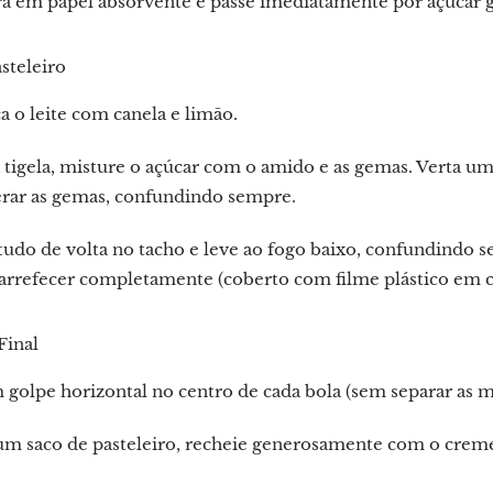
ra em papel absorvente e passe imediatamente por açúcar 
steleiro
 o leite com canela e limão.
igela, misture o açúcar com o amido e as gemas. Verta um
rar as gemas, confundindo sempre.
tudo de volta no tacho e leve ao fogo baixo, confundindo se
arrefecer completamente (coberto com filme plástico em co
Final
golpe horizontal no centro de cada bola (sem separar as m
m saco de pasteleiro, recheie generosamente com o creme