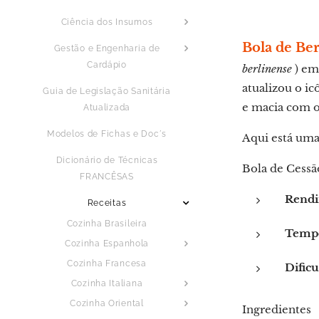
Ciência dos Insumos
Bola de Be
Gestão e Engenharia de
Cardápio
berlinense
) em
atualizou o i
Guia de Legislação Sanitária
e macia com o
Atualizada
Modelos de Fichas e Doc´s
Aqui está uma 
Dicionário de Técnicas
Bola de Cessã
FRANCÊSAS
Rendi
Receitas
Cozinha Brasileira
Tempo
Cozinha Espanhola
Cozinha Francesa
Dificu
Cozinha Italiana
Cozinha Oriental
Ingredientes