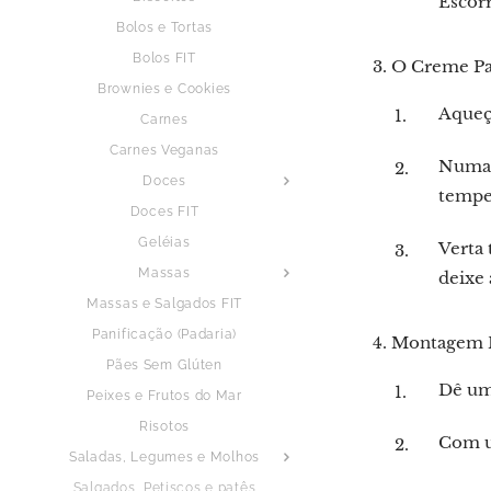
Escor
Bolos e Tortas
Bolos FIT
3. O Creme Pa
Brownies e Cookies
Aqueça
Carnes
Carnes Veganas
Numa t
Doces
tempe
Doces FIT
Geléias
Verta 
Massas
deixe 
Massas e Salgados FIT
Panificação (Padaria)
4. Montagem 
Pães Sem Glúten
Dê um 
Peixes e Frutos do Mar
Risotos
Com u
Saladas, Legumes e Molhos
Salgados, Petiscos e patês