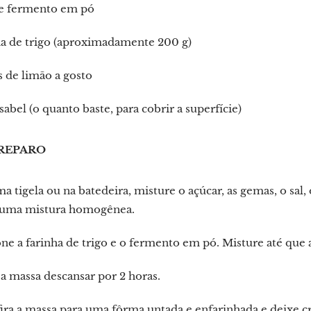
de fermento em pó
ha de trigo (aproximadamente 200 g)
 de limão a gosto
sabel (o quanto baste, para cobrir a superfície)
REPARO
 tigela ou na batedeira, misture o açúcar, as gemas, o sal, 
 uma mistura homogênea.
ne a farinha de trigo e o fermento em pó. Misture até que a
a massa descansar por 2 horas.
ira a massa para uma fôrma untada e enfarinhada e deixe 