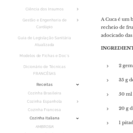
Ciência dos Insumos
A Cuca é um b
Gestão e Engenharia de
recheio de fr
Cardápio
adocicado das 
Guia de Legislação Sanitária
Atualizada
INGREDIEN
Modelos de Fichas e Doc´s
2 gem
Dicionário de Técnicas
FRANCÊSAS
35 g d
Receitas
Cozinha Brasileira
50 ml 
Cozinha Espanhola
20 g 
Cozinha Francesa
Cozinha Italiana
1 pita
AMBROSIA