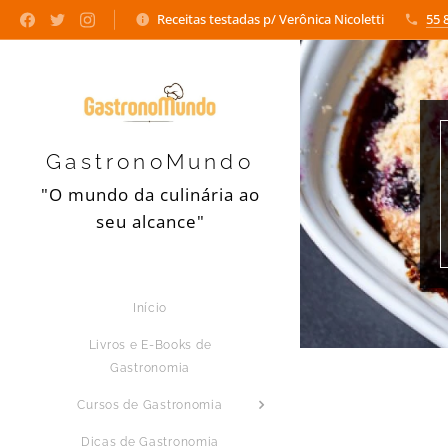
Receitas testadas p/ Verônica Nicoletti
55 
GastronoMundo
"O mundo da culinária ao
seu alcance"
Início
Livros e E-Books de
Gastronomia
Cursos de Gastronomia
Dicas de Gastronomia