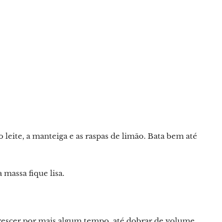
o leite, a manteiga e as raspas de limão. Bata bem até
 massa fique lisa.
crescer por mais algum tempo, até dobrar de volume.