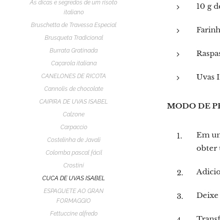
As dicas e segredos de um risoto
10 g 
italiano
Bruschetta de Travessa Especial
Farin
Brusqueta Tradicional
Burrata Gratinada
Raspas
Caçarola italiana
Uvas I
CANELONES DE RICOTA
Cannolis de chocolate
CAIPIRA DE UVAS ISABEL
MODO DE P
Calzone
Carpaccio
Em uma
Costelinha de Javali
obter
Colomba pascal fácil
Crostini
Adicio
CUCA DE UVAS ISABEL
ESPAGUETE AO GRAN
Deixe 
FORMAGGIO
Fettuccine alfredo
Transf