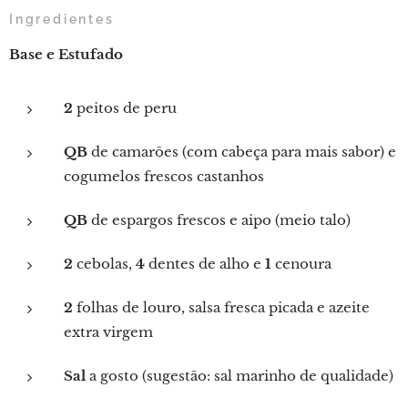
Ingredientes
Base e Estufado
2
peitos de peru
QB
de camarões (com cabeça para mais sabor) e
cogumelos frescos castanhos
QB
de espargos frescos e aipo (meio talo)
2
cebolas,
4
dentes de alho e
1
cenoura
2
folhas de louro, salsa fresca picada e azeite
extra virgem
Sal
a gosto (sugestão: sal marinho de qualidade)