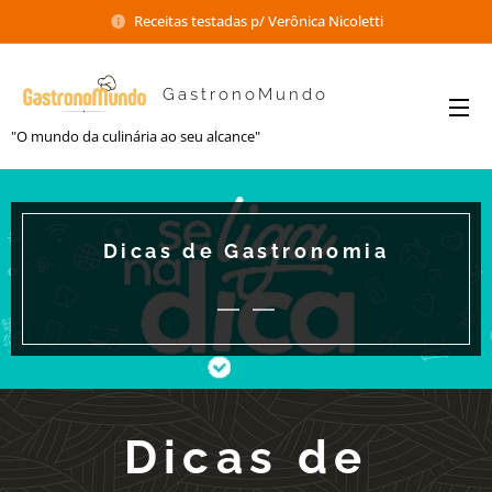
Receitas testadas p/ Verônica Nicoletti
GastronoMundo
"O mundo da culinária ao seu alcance"
Dicas de Gastronomia
Dicas de