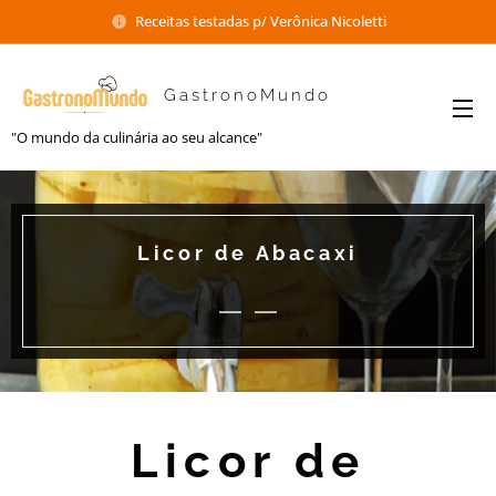
Receitas testadas p/ Verônica Nicoletti
GastronoMundo
"O mundo da culinária ao seu alcance"
Licor de Abacaxi
Licor de