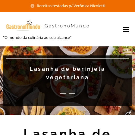
Receitas testadas p/ Verônica Nicoletti
GastronoMundo
"O mundo da culinária ao seu alcance"
Lasanha de berinjela
vegetariana
Lasanha de