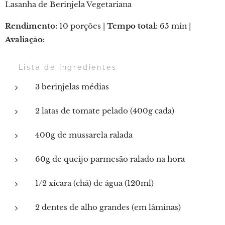
Lasanha de Berinjela Vegetariana
Rendimento:
10 porções |
Tempo total:
65 min |
Avaliação:
⭐⭐⭐⭐⭐
🛒 Lista de Ingredientes
3 berinjelas médias
2 latas de tomate pelado (400g cada)
400g de mussarela ralada
60g de queijo parmesão ralado na hora
1/2 xícara (chá) de água (120ml)
2 dentes de alho grandes (em lâminas)