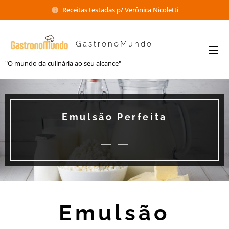
Receitas testadas p/ Verônica Nicoletti
GastronoMundo
"O mundo da culinária ao seu alcance"
Emulsão Perfeita
Emulsão