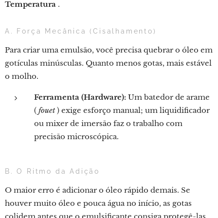
Temperatura
.
A. Força Mecânica (Cisalhamento)
Para criar uma emulsão, você precisa quebrar o óleo em
gotículas minúsculas. Quanto menos gotas, mais estável
o molho.
Ferramenta (Hardware):
Um batedor de arame
(
fouet
) exige esforço manual; um liquidificador
ou mixer de imersão faz o trabalho com
precisão microscópica.
B. O Ritmo da Adição
O maior erro é adicionar o óleo rápido demais. Se
houver muito óleo e pouca água no início, as gotas
colidem antes que o emulsificante consiga protegê-las.