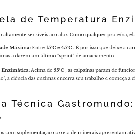
nela de Temperatura Enz
o altamente sensíveis ao calor. Como qualquer proteína, 
dade Máxima:
Entre
15°C e 45°C
. É por isso que deixe a ca
zimas a darem um último "sprint" de amaciamento.
 Enzimática:
Acima de
55°C
, as calpaínas param de funcio
o", a ciência das enzimas encerra seu trabalho e começa a 
ca Técnica Gastromundo:
o
os com suplementação correta de minerais apresentam ativ