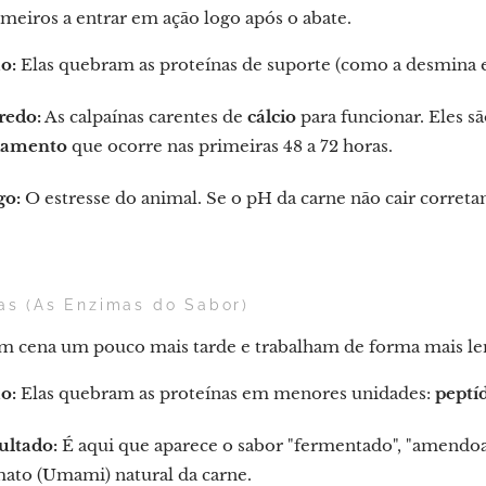
imeiros a entrar em ação logo após o abate.
o:
Elas quebram as proteínas de suporte (como a desmina e 
redo:
As calpaínas carentes de
cálcio
para funcionar. Eles sã
iamento
que ocorre nas primeiras 48 a 72 horas.
go:
O estresse do animal. Se o pH da carne não cair correta
as (As Enzimas do Sabor)
m cena um pouco mais tarde e trabalham de forma mais lent
o:
Elas quebram as proteínas em menores unidades:
peptí
ultado:
É aqui que aparece o sabor "fermentado", "amendoad
ato (Umami) natural da carne.