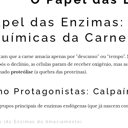
pel das Enzimas:
químicas da Carne
tam que a carne amacia apenas por "descanso" ou "tempo". 
ós o declínio, as células param de receber oxigênio, mas a
amado
proteólise
(a quebra das proteínas).
mo Protagonistas: Calpaí
rupos principais de enzimas endógenas (que já nascem com o
as (As Enzimas do Amaciamento)