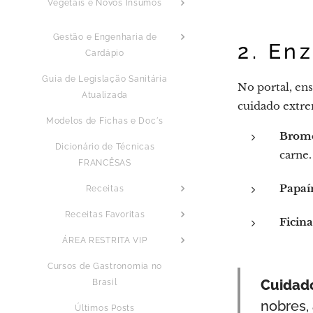
Vegetais e Novos Insumos
Gestão e Engenharia de
2. En
Cardápio
Guia de Legislação Sanitária
No portal, en
Atualizada
cuidado extre
Modelos de Fichas e Doc´s
Brome
Dicionário de Técnicas
carne.
FRANCÊSAS
Papaí
Receitas
Receitas Favoritas
Ficina
ÁREA RESTRITA VIP
Cursos de Gastronomia no
Cuidado
Brasil
nobres,
Últimos Posts