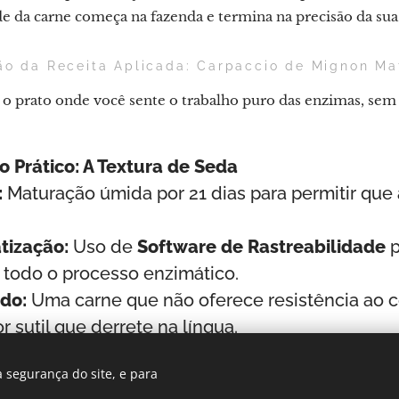
e da carne começa na fazenda e termina na precisão da sua 
ão da Receita Aplicada: Carpaccio de Mignon Ma
 o prato onde você sente o trabalho puro das enzimas, sem 
 Prático: A Textura de Seda
:
Maturação úmida por 21 dias para permitir que
tização:
Uso de
Software de Rastreabilidade
p
 todo o processo enzimático.
do:
Uma carne que não oferece resistência ao co
 sutil que derrete na língua.
 segurança do site, e para