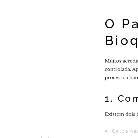
O Pa
Bio
Muitos acredi
controlada. Ap
processo ch
1. Co
Existem dois g
A. Calpaín