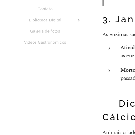
Contato
3. Ja
Biblioteca Digital
Galeria de fotos
As enzimas sã
Vídeos Gastronomicos
Ativi
as en
Morte
passad
💡 Di
Cálci
Animais criad