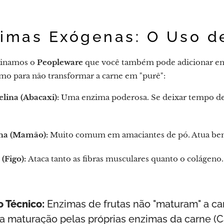
zimas Exógenas: O Uso d
sinamos o
Peopleware
que você também pode adicionar enz
mo para não transformar a carne em "purê":
lina (Abacaxi):
Uma enzima poderosa. Se deixar tempo dem
na (Mamão):
Muito comum em amaciantes de pó. Atua bem 
 (Figo):
Ataca tanto as fibras musculares quanto o colágeno.
 Técnico:
Enzimas de frutas não "maturam" a car
 a maturação pelas próprias enzimas da carne (C