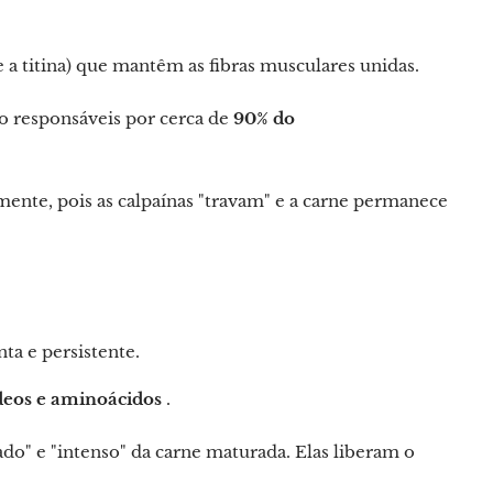
a titina) que mantêm as fibras musculares unidas.
o responsáveis ​​por cerca de
90% do
mente, pois as calpaínas "travam" e a carne permanece
a e persistente.
deos e aminoácidos
.
o" e "intenso" da carne maturada. Elas liberam o