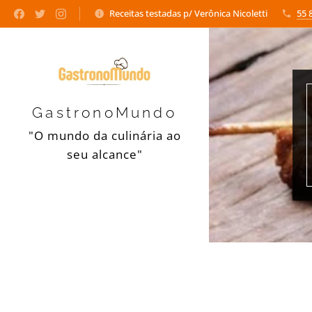
Receitas testadas p/ Verônica Nicoletti
55 
GastronoMundo
"O mundo da culinária ao
seu alcance"