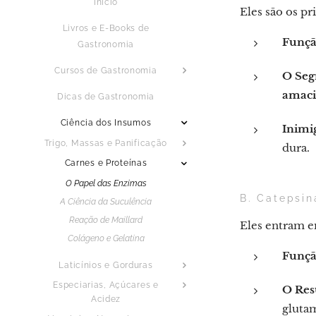
Início
Eles são os pr
Livros e E-Books de
Funçã
Gastronomia
Cursos de Gastronomia
O Seg
amac
Dicas de Gastronomia
Ciência dos Insumos
Inimi
Trigo, Massas e Panificação
dura.
Carnes e Proteínas
O Papel das Enzimas
B. Catepsin
A Ciência da Suculência
Reação de Maillard
Eles entram e
Colágeno e Gelatina
Funçã
Laticínios e Gorduras
Especiarias, Açúcares e
O Res
Acidez
glutam