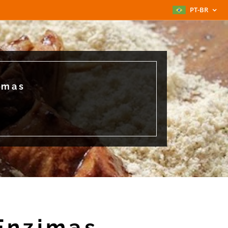
PT-BR
imas
Enzimas