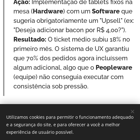
Ação:
Implementação de tablets fixos na
mesa (
Hardware
) com um
Software
que
sugeria obrigatoriamente um "Upsell" (ex:
"Deseja adicionar bacon por R$ 4,00?").
Resultado:
O ticket médio subiu 18% no
primeiro mês. O sistema de UX garantiu
que 70% dos pedidos agora incluíssem
algum adicional, algo que o
Peopleware
(equipe) não conseguia executar com
consistência sob pressão.
Utilizamos cookies para permitir o funcionamento adequado
Por: Verônica Silveira Nicoletti
e a segurança do site, e para oferecer a você a melhor
Instagram:
Gastronomundo.receitas
Cookies
experiência de usuário possível.