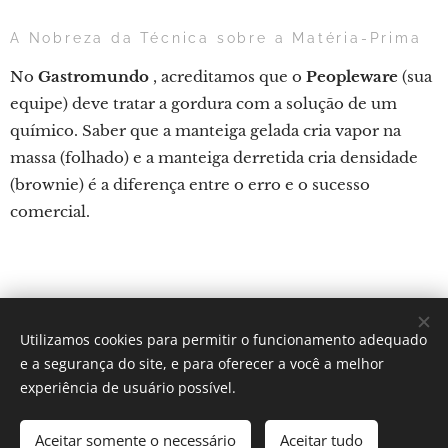
A Nobreza da Técnica sobre a Matéria-Prima
No
Gastromundo
, acreditamos que o
Peopleware
(sua
equipe) deve tratar a gordura com a solução de um
químico. Saber que a manteiga gelada cria vapor na
massa (folhado) e a manteiga derretida cria densidade
(brownie) é a diferença entre o erro e o sucesso
comercial.
Utilizamos cookies para permitir o funcionamento adequado
Por: Verônica Silveira Nicoletti
e a segurança do site, e para oferecer a você a melhor
Instagram:
Gastronomundo.receitas
Cookies
experiência de usuário possível.
Idiomas
Aceitar somente o necessário
Aceitar tudo