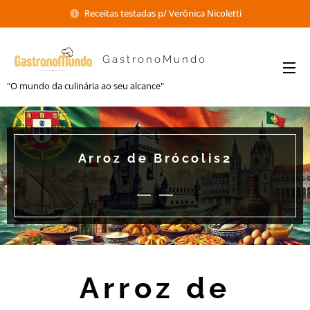
Receitas testadas p/ Verônica Nicoletti
GastronoMundo
"O mundo da culinária ao seu alcance"
Arroz de Brócolis2
Arroz de