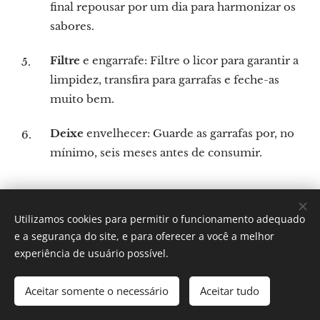
final repousar por um dia para harmonizar os
sabores.
Filtre
e engarrafe: Filtre o licor para garantir a
limpidez, transfira para garrafas e feche-as
muito bem.
Deixe
envelhecer: Guarde as garrafas por, no
mínimo, seis meses antes de consumir.
Utilizamos cookies para permitir o funcionamento adequado
Por: Verônica Silveira Nicoletti
e a segurança do site, e para oferecer a você a melhor
Instagram:
Gastronomundo.receitas
Cookies
experiência de usuário possível.
Idiomas
Aceitar somente o necessário
Aceitar tudo
Português brasileiro
English