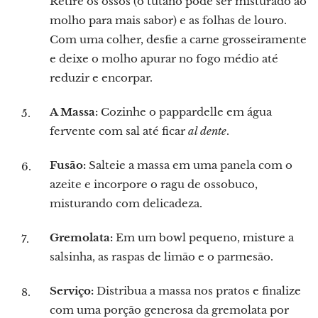
Retire os ossos (o tutano pode ser misturado ao
molho para mais sabor) e as folhas de louro.
Com uma colher, desfie a carne grosseiramente
e deixe o molho apurar no fogo médio até
reduzir e encorpar.
A Massa:
Cozinhe o pappardelle em água
fervente com sal até ficar
al dente
.
Fusão:
Salteie a massa em uma panela com o
azeite e incorpore o ragu de ossobuco,
misturando com delicadeza.
Gremolata:
Em um bowl pequeno, misture a
salsinha, as raspas de limão e o parmesão.
Serviço:
Distribua a massa nos pratos e finalize
com uma porção generosa da gremolata por