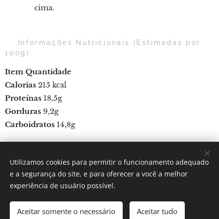
cima.
📊 Informações Nutricionais (Estimadas por
100g)
Item
Quantidade
Calorias
215 kcal
Proteínas
18,5g
Gorduras
9,2g
Carboidratos
14,8g
Utilizamos cookies para permitir o funcionamento adequado
Por: Verônica Silveira Nicoletti
e a segurança do site, e para oferecer a você a melhor
Instagram:
Gastronomundo.receitas
Cookies
experiência de usuário possível.
Idiomas
Aceitar somente o necessário
Aceitar tudo
Português brasileiro
English