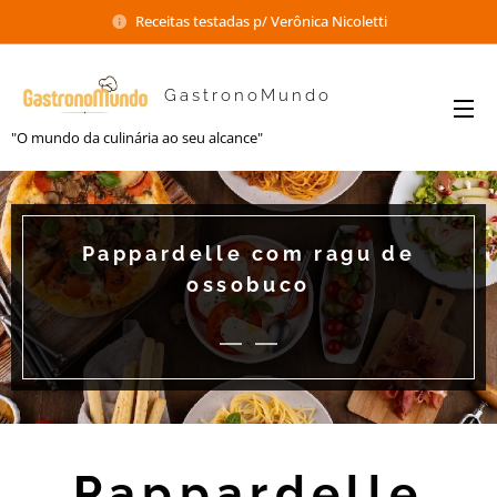
Receitas testadas p/ Verônica Nicoletti
GastronoMundo
"O mundo da culinária ao seu alcance"
Pappardelle com ragu de
ossobuco
Pappardelle