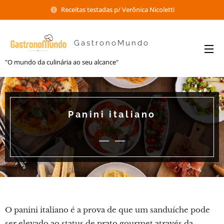
Receitas testadas p/ Verônica Nicoletti
GastronoMundo
"O mundo da culinária ao seu alcance"
Panini italiano
O panini italiano é a prova de que um sanduíche pode
ser elevado ao status de prato gourmet através da