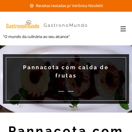
Receitas testadas p/ Verônica Nicoletti
GastronoMundo
"O mundo da culinária ao seu alcance"
Pannacota com calda de
frutas
Pannacota com