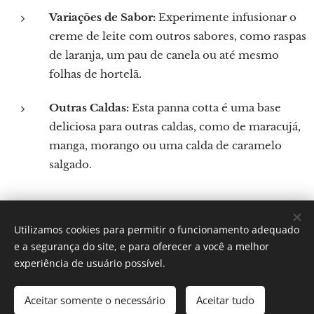
Variações de Sabor:
Experimente infusionar o
creme de leite com outros sabores, como raspas
de laranja, um pau de canela ou até mesmo
folhas de hortelã.
Outras Caldas:
Esta panna cotta é uma base
deliciosa para outras caldas, como de maracujá,
manga, morango ou uma calda de caramelo
salgado.
Utilizamos cookies para permitir o funcionamento adequado
Por: Verônica Silveira Nicoletti
e a segurança do site, e para oferecer a você a melhor
Instagram:
Gastronomundo.receitas
Cookies
experiência de usuário possível.
Idiomas
Aceitar somente o necessário
Aceitar tudo
Português brasileiro
English