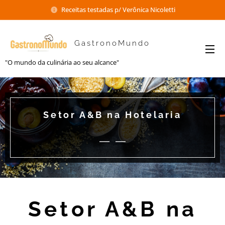
Receitas testadas p/ Verônica Nicoletti
GastronoMundo
"O mundo da culinária ao seu alcance"
Setor A&B na Hotelaria
Setor A&B na