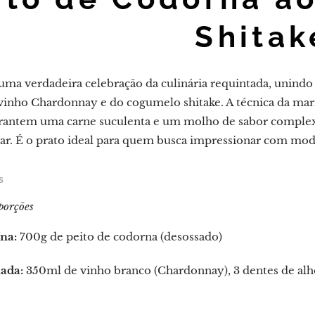
Shitak
é uma verdadeira celebração da culinária requintada, unind
vinho Chardonnay e do cogumelo shitake. A técnica da mari
antem uma carne suculenta e um molho de sabor complexo
dar. É o prato ideal para quem busca impressionar com moda
s
porções
na:
700g de peito de codorna (desossado)
ada:
350ml de vinho branco (Chardonnay), 3 dentes de alho