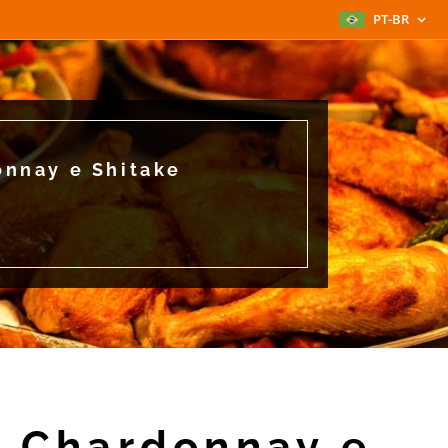
PT-BR
onnay e Shitake
o Chardonnay e