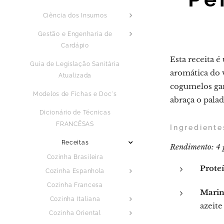
Ciência dos Insumos
Gestão e Engenharia de
Cardápio
Esta receita 
Guia de Legislação Sanitária
aromática do 
Atualizada
cogumelos gar
Modelos de Fichas e Doc´s
abraça o pala
Dicionário de Técnicas
FRANCÊSAS
Ingrediente
Receitas
Rendimento: 4 
Cozinha Brasileira
Proteí
Cozinha Espanhola
Cozinha Francesa
Marin
Cozinha Italiana
azeite
Cozinha Oriental