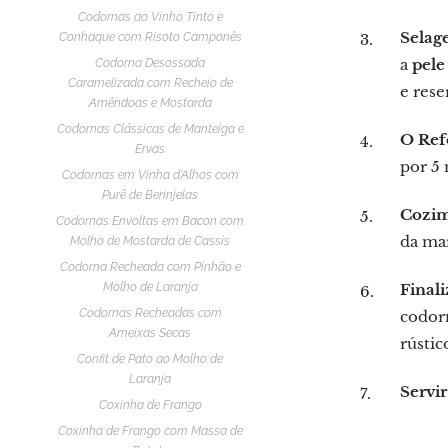
Codornas ao Vinho Tinto e
Selag
Conhaque com Risoto Camponês
a
pele
Codorna Desossada
Caramelizada com Recheio de
e rese
Amêndoas e Mostarda
Codornas Clássicas de Manteiga e
O Ref
Ervas
por 5 
Codornas em Vinha d'Alhos com
Purê de Berinjelas
Cozim
Codornas Envoltas em Bacon com
da mar
Molho de Mostarda de Cassis
Codorna Recheada com Pinhão e
Molho de Laranja
Final
Codornas Recheadas com
codor
Ameixas Secas
rústic
Confit de Pato ao Molho de
Laranja
Servir
Coxinha de Frango
Coxinha de Frango com Massa de