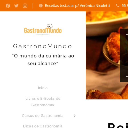
Receitas testadas p/ Verônica Nicoletti
55 
GastronoMundo
"O mundo da culinária ao
seu alcance"
Início
Livros e E-Books de
Gastronomia
Cursos de Gastronomia
Pe
Dicas de Gastronomia