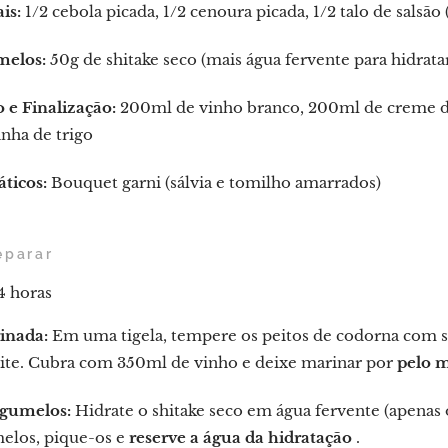
is:
1/2 cebola picada, 1/2 cenoura picada, 1/2 talo de salsão
elos:
50g de shitake seco (mais água fervente para hidrata
 e Finalização:
200ml de vinho branco, 200ml de creme de l
inha de trigo
ticos:
Bouquet garni (sálvia e tomilho amarrados)
eparar
4 horas
inada:
Em uma tigela, tempere os peitos de codorna com sal
eite. Cubra com 350ml de vinho e deixe marinar por
pelo 
gumelos:
Hidrate o shitake seco em água fervente (apenas o 
elos, pique-os e
reserve a água da hidratação
.