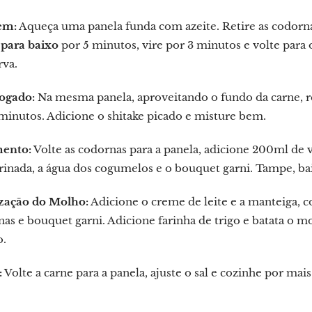
em:
Aqueça uma panela funda com azeite. Retire as codornas
 para baixo
por 5 minutos, vire por 3 minutos e volte para 
rva.
ogado:
Na mesma panela, aproveitando o fundo da carne, ref
minutos. Adicione o shitake picado e misture bem.
ento:
Volte as codornas para a panela, adicione 200ml de v
inada, a água dos cogumelos e o bouquet garni. Tampe, ba
ização do Molho:
Adicione o creme de leite e a manteiga, 
nas e bouquet garni. Adicione farinha de trigo e batata 
o.
:
Volte a carne para a panela, ajuste o sal e cozinhe por m