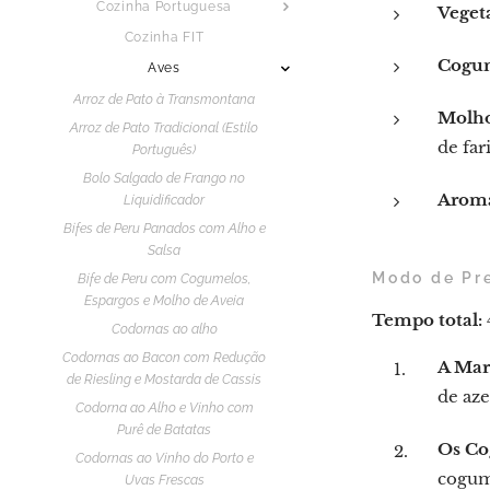
Cozinha Portuguesa
Vegeta
Cozinha FIT
Cogum
Aves
Arroz de Pato à Transmontana
Molho
Arroz de Pato Tradicional (Estilo
de far
Português)
Bolo Salgado de Frango no
Aromá
Liquidificador
Bifes de Peru Panados com Alho e
Salsa
Modo de Pr
Bife de Peru com Cogumelos,
Espargos e Molho de Aveia
Tempo total:
Codornas ao alho
Codornas ao Bacon com Redução
A Mar
de Riesling e Mostarda de Cassis
de az
Codorna ao Alho e Vinho com
Purê de Batatas
Os Co
Codornas ao Vinho do Porto e
cogum
Uvas Frescas