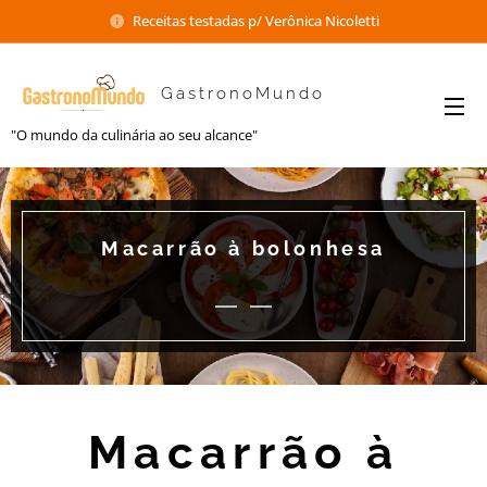
Receitas testadas p/ Verônica Nicoletti
GastronoMundo
"O mundo da culinária ao seu alcance"
Macarrão à bolonhesa
Macarrão à