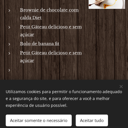
Brownie de chocolate com
calda Diet
Petit Gâteau delicioso e sem
açúcar
Bolo de banana fit
Petit Gâteau delicioso e sem
açúcar
Utilizamos cookies para permitir o funcionamento adequado
Por: Verônica Silveira Nicoletti
e a segurança do site, e para oferecer a você a melhor
Instagram:
Gastronomundo.receitas
Cookies
experiência de usuário possível.
Idiomas
Aceitar somente o necessário
Aceitar tudo
Português brasileiro
English