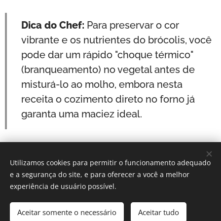
Dica do Chef:
Para preservar o cor
vibrante e os nutrientes do brócolis, você
pode dar um rápido "choque térmico"
(branqueamento) no vegetal antes de
misturá-lo ao molho, embora nesta
receita o cozimento direto no forno já
garanta uma maciez ideal.
Utilizamos cookies para permitir o funcionamento adequado
Por: Verônica Silveira Nicoletti
e a segurança do site, e para oferecer a você a melhor
Instagram:
Gastronomundo.receitas
Cookies
experiência de usuário possível.
Idiomas
Aceitar somente o necessário
Aceitar tudo
Português brasileiro
English