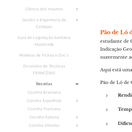
Ciência dos Insumos
Gestão e Engenharia de
Cardápio
Pão de Ló 
Guia de Legislação Sanitária
estudante de 
Atualizada
Indicação Geo
Modelos de Fichas e Doc´s
suavemente ao 
Dicionário de Técnicas
Aqui está uma
FRANCÊSAS
Pão de Ló de 
Receitas
Cozinha Brasileira
Rendi
Cozinha Espanhola
Tempo
Cozinha Francesa
Cozinha Italiana
Dificu
Cozinha Oriental