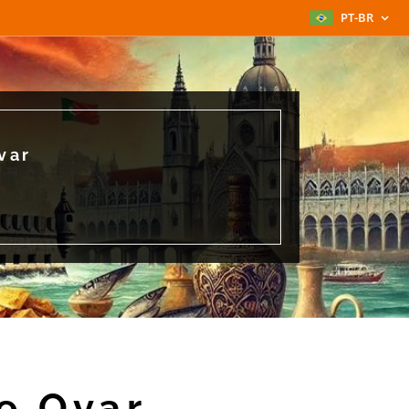
PT-BR
var
e Ovar