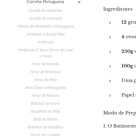
Cozinha Portuguesa
Ingredientes
Açorda de camarões
Açorda de Camarão
12
gema
Alheira de Mirandela à Portuguesa
Amêijoas à Burap Pato
4
ovos
Ambrosia
Ambrosia (O Doce Divino de Leite
250g
d
e Ovos)
Arroz de brócolis
100g
d
Arroz de Brócolis2
Uma pi
Arroz de Pato
Arroz Doce à Portuguesa
Papel 
Arroz de Marisco
Batatas ao murro
Bacalhau ao Brás
Modo de Prep
Bola de Berlim
1. O Batimento
Bolinhos de bacalhau
Broas de Castelar