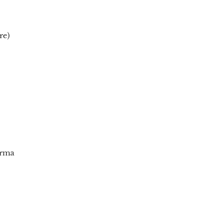
re)
orma