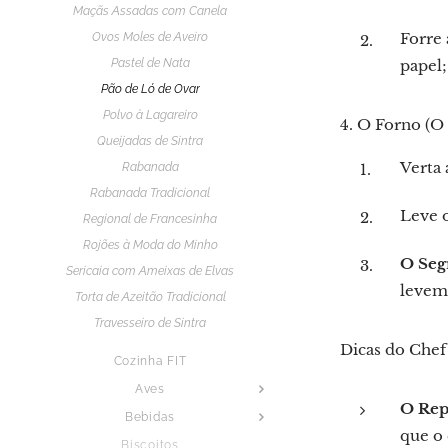
Maçãs Assadas com Canela
Forre 
Ovos Moles de Aveiro
Pastel de Nata
papel;
Pão de Ló de Ovar
Polvo à Lagareiro
4. O Forno (O
Queijadas de Sintra
Verta 
Rabanada
Rabanada Tradicional
Leve 
Regional de Francesinha
Rojões à Moda do Minho
O Seg
Sericaia com Ameixas de Elvas
leveme
Torta de Azeitão Tradicional
Travesseiro de Sintra
Dicas do Chef
Cozinha FIT
Aves
O Rep
Bebidas
que o 
Biscoitos