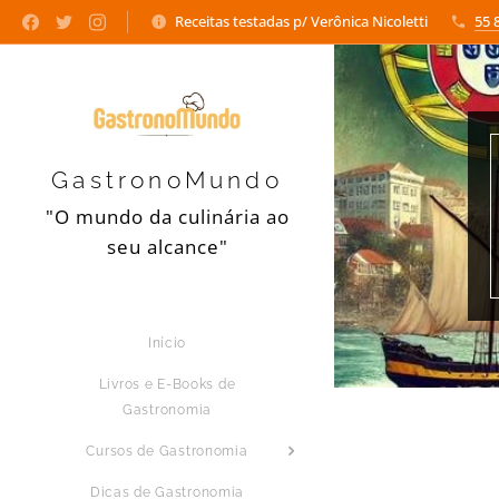
Receitas testadas p/ Verônica Nicoletti
55 
GastronoMundo
"O mundo da culinária ao
seu alcance"
Início
Livros e E-Books de
Gastronomia
Cursos de Gastronomia
Dicas de Gastronomia