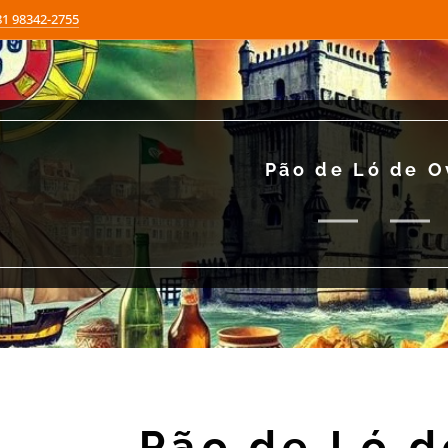
81 98342-2755
Pão de Ló de O
Pão de Ló d