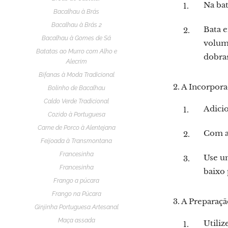
Na bat
Bacalhau à Brás
Bacalhau à Brás 2
Bata 
Bacalhau à Gomes de Sá
volume
Batatas ao Murro com Alho e
dobra
Alecrim
Bifanas à Moda Tradicional
2. A Incorpora
Bolinho de Bacalhau
Caldo Verde Tradicional
Adicio
Cozido à Portuguesa
Carne de Porco à Alentejana
Com a 
Feijoada à Transmontana
Francesinha
Use um
Francesinha
baixo 
Frango a púcara
Frango na Púcara
3. A Preparaç
Ginjinha Portuguesa Artesanal
Maça assada
Utiliz