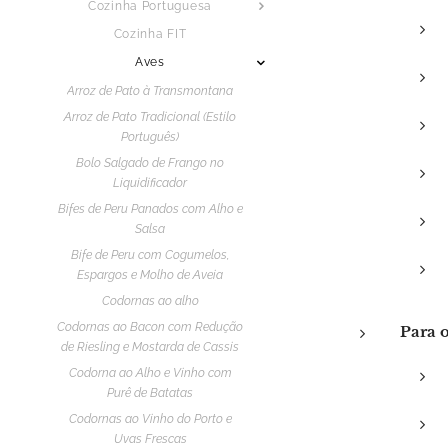
Cozinha Portuguesa
Cozinha FIT
Aves
Arroz de Pato à Transmontana
Arroz de Pato Tradicional (Estilo
Português)
Bolo Salgado de Frango no
Liquidificador
Bifes de Peru Panados com Alho e
Salsa
Bife de Peru com Cogumelos,
Espargos e Molho de Aveia
Codornas ao alho
Codornas ao Bacon com Redução
Para 
de Riesling e Mostarda de Cassis
Codorna ao Alho e Vinho com
Purê de Batatas
Codornas ao Vinho do Porto e
Uvas Frescas