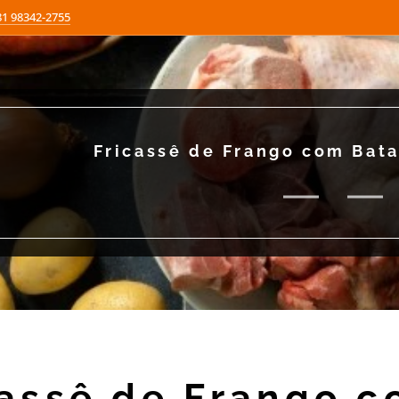
81 98342-2755
Fricassê de Frango com Bata
cassê de Frango c