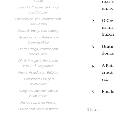
Batata
roxa e
Empadão Cremoso de Frango
um ref
com Catupiry
Empadão de Peru Gratinado com
O Cre
Puré Caseiro
na man
Esfirra de frango com catupiry
(mixer
Filé de Frango na Airfryer com
Creme de Milho
Grati
Filé de Frango Grelhado com
dourar
Salada César
Filé de Frango Grelhado com
A Bata
Velouté de Cogumelos
crocâ
Frango Assado com Batatas
sal.
O Verdadeiro Frango à
Parmegiana
Frango Assado Marinado ao
Finali
Vinho Branco
Frango com ervas frescas
Frango com creme de batata
Dicas