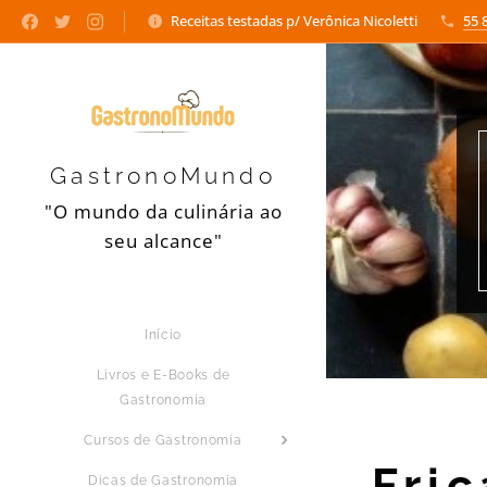
Receitas testadas p/ Verônica Nicoletti
55 
GastronoMundo
"O mundo da culinária ao
seu alcance"
Início
Livros e E-Books de
Gastronomia
Cursos de Gastronomia
Fri
Dicas de Gastronomia