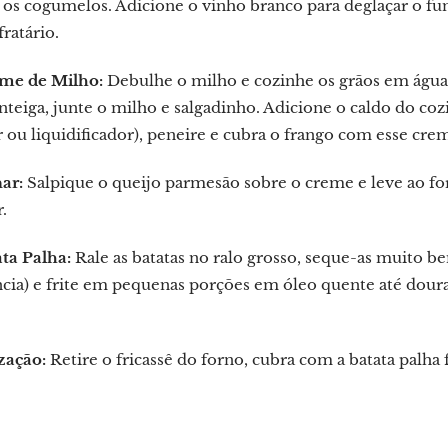
 os cogumelos. Adicione o vinho branco para deglaçar o fu
ratário.
me de Milho:
Debulhe o milho e cozinhe os grãos em água 
teiga, junte o milho e salgadinho. Adicione o caldo do coz
 ou liquidificador), peneire e cubra o frango com esse cre
nar:
Salpique o queijo parmesão sobre o creme e leve ao f
.
ta Palha:
Rale as batatas no ralo grosso, seque-as muito 
ncia) e frite em pequenas porções em óleo quente até dou
zação:
Retire o fricassê ​​do forno, cubra com a batata palha