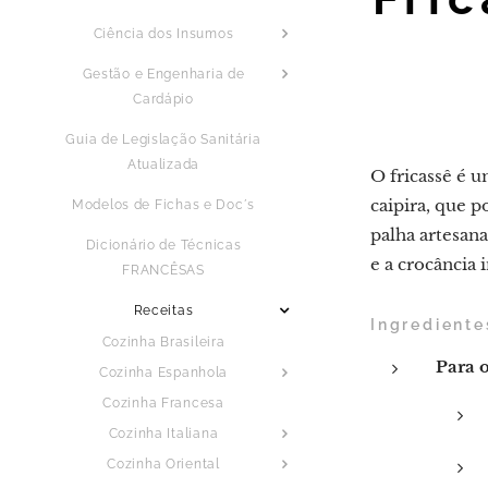
Ciência dos Insumos
Gestão e Engenharia de
Cardápio
Guia de Legislação Sanitária
Atualizada
O fricassê ​​é
caipira, que 
Modelos de Fichas e Doc´s
palha artesan
Dicionário de Técnicas
e a crocância 
FRANCÊSAS
Receitas
Ingrediente
Cozinha Brasileira
Para 
Cozinha Espanhola
Cozinha Francesa
Cozinha Italiana
Cozinha Oriental