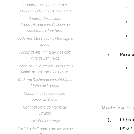
Codornas ao Vinho Tinto e
Conhaque com Risoto Camponês
Codorna Desossada
Caramelizada com Recheio de
Amêndoas e Mostarda
Codornas Clássicas de Manteiga e
Ervas
Codornas em Vinha d'Alhos com
Para a
Purê de Berinjelas
Codornas Envoltas em Bacon com
Molho de Mostarda de Cassis
Codorna Recheada com Pinhão e
Molho de Laranja
Codornas Recheadas com
Ameixas Secas
Confit de Pato ao Molho de
Modo de Fa
Laranja
O Fra
Coxinha de Frango
pegar 
Coxinha de Frango com Massa de