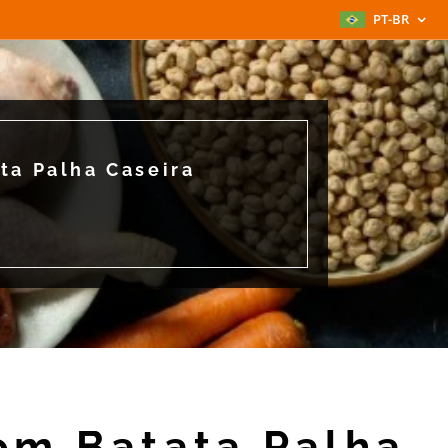
PT-BR
ta Palha Caseira
om Batata Palha