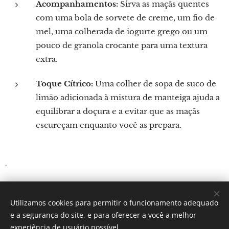
Acompanhamentos:
Sirva as maçãs quentes
com uma bola de sorvete de creme, um fio de
mel, uma colherada de iogurte grego ou um
pouco de granola crocante para uma textura
extra.
Toque Cítrico:
Uma colher de sopa de suco de
limão adicionada à mistura de manteiga ajuda a
equilibrar a doçura e a evitar que as maçãs
escureçam enquanto você as prepara.
.
Utilizamos cookies para permitir o funcionamento adequado
Por: Verônica Silveira Nicoletti
e a segurança do site, e para oferecer a você a melhor
Instagram:
Gastronomundo.receitas
Cookies
experiência de usuário possível.