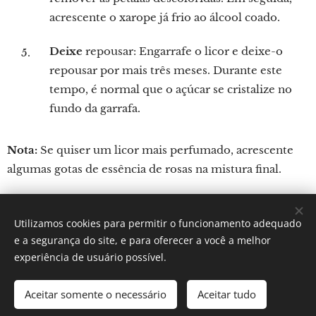
acrescente o xarope já frio ao álcool coado.
Deixe
repousar: Engarrafe o licor e deixe-o
repousar por mais três meses. Durante este
tempo, é normal que o açúcar se cristalize no
fundo da garrafa.
Nota:
Se quiser um licor mais perfumado, acrescente
algumas gotas de essência de rosas na mistura final.
Utilizamos cookies para permitir o funcionamento adequado
Por: Verônica Silveira Nicoletti
e a segurança do site, e para oferecer a você a melhor
Instagram:
Gastronomundo.receitas
Cookies
experiência de usuário possível.
Idiomas
Aceitar somente o necessário
Aceitar tudo
Português brasileiro
English