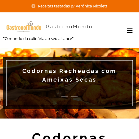
Receitas testadas p/ Verônica Nicoletti
GastronoMundo
"O mundo da culinária ao seu alcance"
Codornas Recheadas com
Ameixas Secas
Codornas