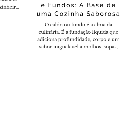
e Fundos: A Base de
zinheiro,
uma Cozinha Saborosa
se para
e pratos.
O caldo ou fundo é a alma da
edos por
culinária. É a fundação líquida que
do que
adiciona profundidade, corpo e um
eição.
sabor inigualável a molhos, sopas,
risotos e ensopados. Enquanto um
"caldo" pode ser feito de forma mais
rápida e simples, o "fundo" (
fond
em
francês) é a versão mais concentrada
e complexa, a verdadeira espinha
dorsal de um prato.