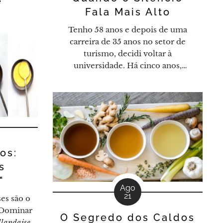
é
Fala Mais Alto
Tenho 58 anos e depois de uma
carreira de 35 anos no setor de
turismo, decidi voltar à
universidade. Há cinco anos,
ingressei no curso de Hotelaria, e
logo de cara comecei a observar um
fenômeno intrigante: a forma como
os alunos interagiam ou, na maioria
das vezes, não interagiam. O silêncio
parecia dominar as salas de aula, um
contraste...
os:
s
"
Ago
21
es são o
. Dominar
O Segredo dos Caldos
landaise