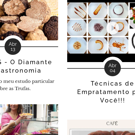
Abr
13
 - O Diamante
Abr
Gastronomia
04
o meu estudo particular
Técnicas de
bre as Trufas.
Empratamento 
Você!!!