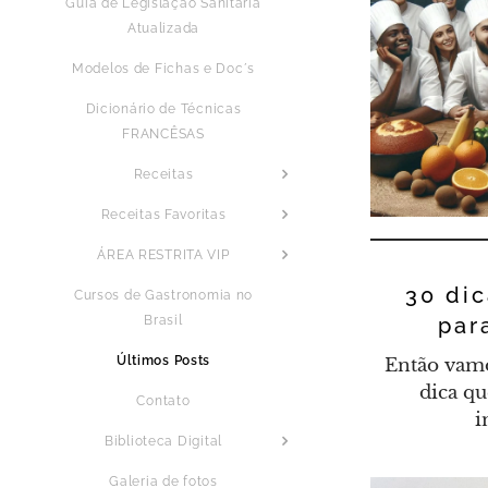
Guia de Legislação Sanitária
Atualizada
Modelos de Fichas e Doc´s
Dicionário de Técnicas
FRANCÊSAS
Receitas
Receitas Favoritas
ÁREA RESTRITA VIP
30 dic
Cursos de Gastronomia no
par
Brasil
Então vam
Últimos Posts
dica qu
Contato
i
Biblioteca Digital
Galeria de fotos