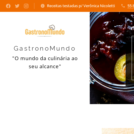
Receitas testadas p/ Verônica Nicoletti
55 
GastronoMundo
"O mundo da culinária ao
seu alcance"