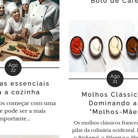
Bolo de Caf
Ago
22
Ago
21
as essenciais
a a cozinha
Molhos Clássic
Dominando a
os começar com uma
e pode ser a mais
"Molhos-Mãe
mportante…
Os molhos clássicos frances
pilar da culinária ocidental
o
Béchamel
, o
Velouté
e o
Hol