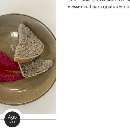
é essencial para qualquer co
pois eles servem como ba
centenas de outros molhos 
Este guia desvenda os segr
trás de cada um, garantin
você os prepare com perf
Ago
20