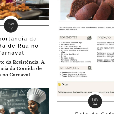
Fev
17
portância da
da de Rua no
Carnaval
e da Resistência: A
ncia da Comida de
 no Carnaval
Fev
04