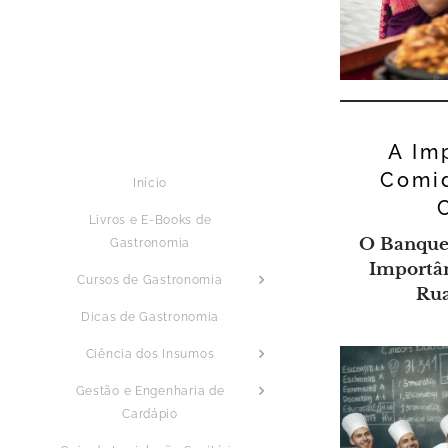
A Im
Comi
Início
Livros e E-Books de
O Banquet
Gastronomia
Importâ
Cursos de Gastronomia
Rua
Dicas de Gastronomia
Ciência dos Insumos
Gestão e Engenharia de
Cardápio