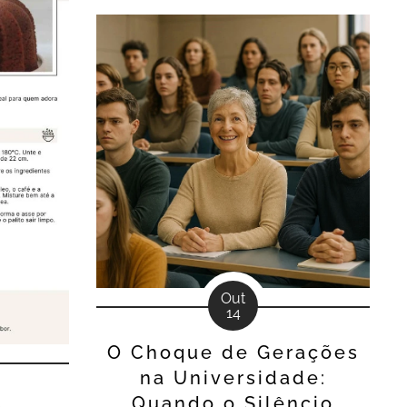
confeiteiro e para o entusiasta da
culinária, a Páscoa não começa no
domingo de ressurreição; ela
começa agora, no planejamento
estratégico de um dos períodos mais
lucrativos e...
Out
14
O Choque de Gerações
na Universidade:
Quando o Silêncio