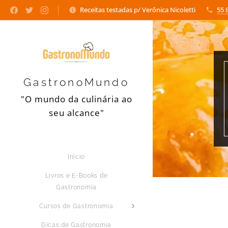
Receitas testadas p/ Verônica Nicoletti
55 
GastronoMundo
"O mundo da culinária ao
seu alcance"
Início
Livros e E-Books de
Gastronomia
Cursos de Gastronomia
Dicas de Gastronomia