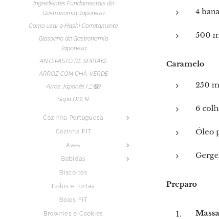
Ingredientes Fundamentais da
4 bana
Gastronomia Japonesa
Como usar o Hashi Corretamente
500 ml
Glóssario da Gastronomia
Japonesa
ANTEPASTO DE SHIITAKE
Caramelo
ARROZ COM CHÁ-VERDE
250 m
Arroz Japonês (ご飯)
Sopa ODEN
6 colh
Cozinha Portuguesa
Óleo p
Cozinha FIT
Aves
Gergel
Bebidas
Biscoitos
Preparo
Bolos e Tortas
Bolos FIT
Massa
Brownies e Cookies