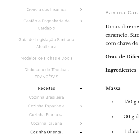
Ciência dos Insumos
Banana Car
Gestão e Engenharia de
Uma sobremesa 
Cardápio
caramelo. Simp
Guia de Legislação Sanitária
com chave de
Atualizada
Grau de Dific
Modelos de Fichas e Doc´s
Ingredientes
Dicionário de Técnicas
FRANCÊSAS
Massa
Receitas
Cozinha Brasileira
150 g 
Cozinha Espanhola
Cozinha Francesa
30 g 
Cozinha Italiana
1 clar
Cozinha Oriental