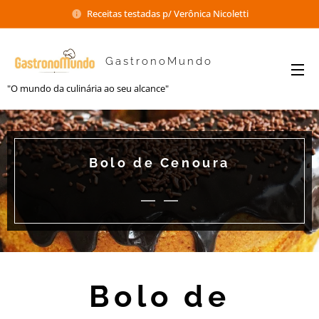
Receitas testadas p/ Verônica Nicoletti
GastronoMundo
"O mundo da culinária ao seu alcance"
Bolo de Cenoura
Bolo de