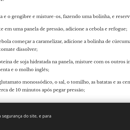
a e o gengibre e misture-os, fazendo uma bolinha, e reserv
te em uma panela de pressão, adicione a cebola e refogue;
ebola começar a caramelizar, adicione a bolinha de cúrcuma
tomate dissolver;
oteína de soja hidratada na panela, misture com os outros 
nta e o molho inglês;
glutamato monossódico, o sal, o tomilho, as batatas e as c
erca de 10 minutos após pegar pressão;
cando coentro por cima e sirva!
 segurança do site, e para