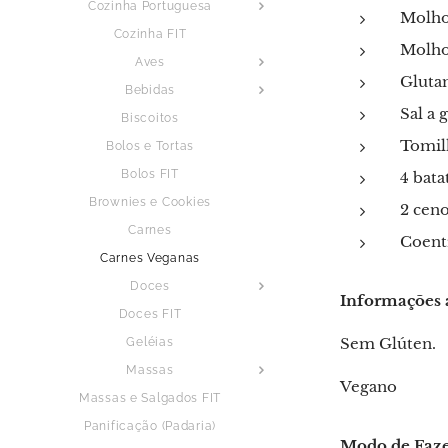
Cozinha Portuguesa
Molho
Cozinha FIT
Molho 
Aves
Gluta
Bebidas
Sal a 
Biscoitos
Tomil
Bolos e Tortas
Bolos FIT
4 bata
Brownies e Cookies
2 cen
Carnes
Coent
Carnes Veganas
Doces
Informações 
Doces FIT
Sem Glúten.
Geléias
Massas
Vegano
Massas e Salgados FIT
Panificação (Padaria)
Modo de Faz