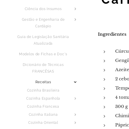
Ciência dos Insumos
Gestão e Engenharia de
Cardápio
Ingredientes
Guia de Legislação Sanitária
Atualizada
Cúrcu
Modelos de Fichas e Doc´s
Gengi
Dicionário de Técnicas
Azeite
FRANCÊSAS
2 cebo
Receitas
Temper
Cozinha Brasileira
4 tom
Cozinha Espanhola
300 g 
Cozinha Francesa
Cozinha Italiana
Chimi
Cozinha Oriental
Pápric