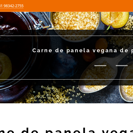
81 98342-2755
Carne de panela vegana de 
ne de panela veg