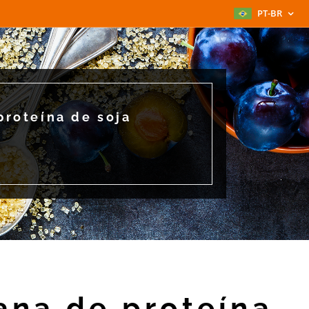
PT-BR
proteína de soja
ana de proteína