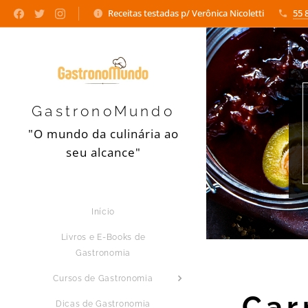
Receitas testadas p/ Verônica Nicoletti
55 
GastronoMundo
"O mundo da culinária ao
seu alcance"
Início
Livros e E-Books de
Gastronomia
Cursos de Gastronomia
Car
Dicas de Gastronomia