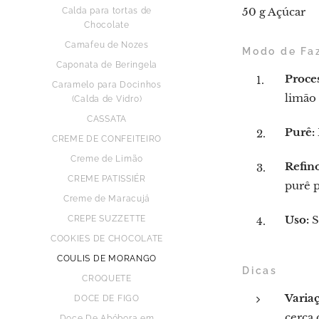
50 g Açúcar
Calda para tortas de
Chocolate
Camafeu de Nozes
Modo de Fa
Caponata de Beringela
Proce
Caramelo para Docinhos
limão 
(Calda de Vidro)
CASSATA
Purê:
CREME DE CONFEITEIRO
Creme de Limão
Refino
CREME PATISSIÉR
purê p
Creme de Maracujá
Uso:
S
CREPE SUZZETTE
COOKIES DE CHOCOLATE
COULIS DE MORANGO
Dicas
CROQUETE
Varia
DOCE DE FIGO
cerca 
Doce De Abóbora em