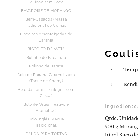
Beijinho sem Coco)
BAVAROISE DE MORANGO
Bem-Casados (Massa
Tradicional de Gemas)
Biscoitos Amanteigados de
Laranja
BISCOITO DE AVEIA
Couli
Bolinho de Bacalhau
Bolinho de Batata
Tempo
Bolo de Banana Caramelizada
(Toque de Cherry)
Rendi
Bolo de Laranja (Integral com
Casca)
Bolo de Velas (Festivo e
Ingrediente
Aromático)
Qtde.
Unidad
Bolo Inglês (Keque
Tradicional)
500 g Morang
CALDA PARA TORTAS
10 ml Suco de