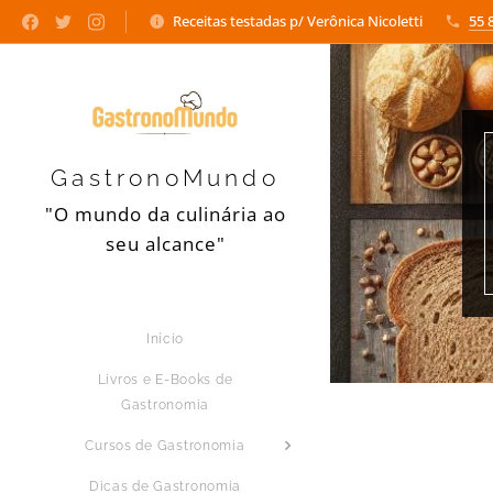
Receitas testadas p/ Verônica Nicoletti
55 
GastronoMundo
"O mundo da culinária ao
seu alcance"
Início
Livros e E-Books de
Gastronomia
Cursos de Gastronomia
Dicas de Gastronomia