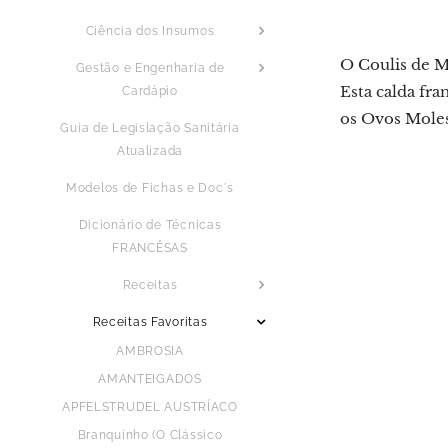
Ciência dos Insumos
O Coulis de M
Gestão e Engenharia de
Esta calda fr
Cardápio
os Ovos Moles
Guia de Legislação Sanitária
Atualizada
Modelos de Fichas e Doc´s
Dicionário de Técnicas
FRANCÊSAS
Receitas
Receitas Favoritas
AMBROSIA
AMANTEIGADOS
APFELSTRUDEL AUSTRÍACO
Branquinho (O Clássico