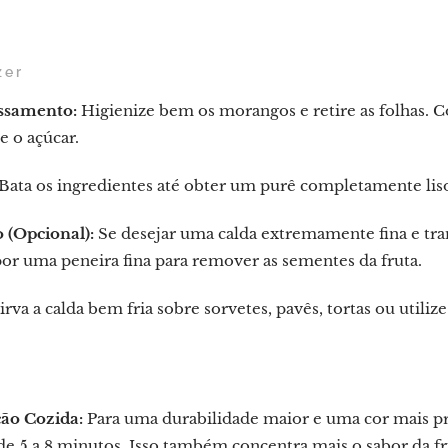
zer
ssamento:
Higienize bem os morangos e retire as folhas. C
e o açúcar.
Bata os ingredientes até obter um purê completamente li
 (Opcional):
Se desejar uma calda extremamente fina e tran
or uma peneira fina para remover as sementes da fruta.
irva a calda bem fria sobre sorvetes, pavês, tortas ou utiliz
ção Cozida:
Para uma durabilidade maior e uma cor mais pro
de 5 a 8 minutos. Isso também concentra mais o sabor da fr