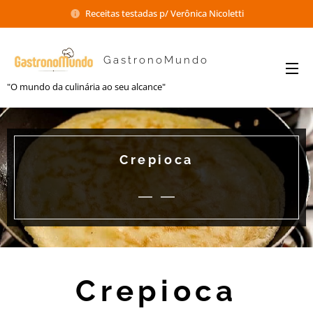
Receitas testadas p/ Verônica Nicoletti
GastronoMundo
"O mundo da culinária ao seu alcance"
Crepioca
Crepioca