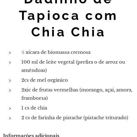
Tapioca com
Chia Chia
½ xícara de biomassa cremosa
100 ml de leite vegetal (prefira o de arroz ou
amêndoas)
2cs de mel orgânico
2xic de frutas vermelhas (morango, açaí, amora,
framboesa)
1 cs de chia
2 cs de farinha de pistache (pistache triturado)
Informações adicionais