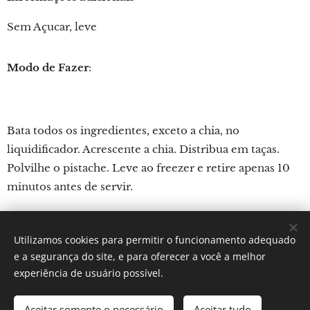
Sem Açucar, leve
Modo de Fazer
:
Bata todos os ingredientes, exceto a chia, no
liquidificador. Acrescente a chia. Distribua em taças.
Polvilhe o pistache. Leve ao freezer e retire apenas 10
minutos antes de servir.
Utilizamos cookies para permitir o funcionamento adequado
Por: Verônica Silveira Nicoletti
e a segurança do site, e para oferecer a você a melhor
Instagram:
Gastronomundo.receitas
Cookies
experiência de usuário possível.
Idiomas
Aceitar somente o necessário
Aceitar tudo