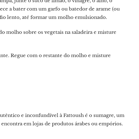
a, junte o suco de limão, o vinagre, o alho, o
omece a bater com um garfo ou batedor de arame (ou
 fio lento, até formar um molho emulsionado.
do molho sobre os vegetais na saladeira e misture
rocante. Regue com o restante do molho e misture
utêntico e inconfundível à Fattoush é o sumagre, um
encontra em lojas de produtos árabes ou empórios.