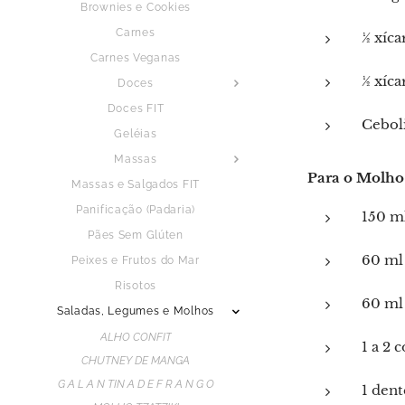
Brownies e Cookies
Carnes
½ xíca
Carnes Veganas
½ xíca
Doces
Doces FIT
Ceboli
Geléias
Massas
Para o Molho
Massas e Salgados FIT
Panificação (Padaria)
150 ml
Pães Sem Glúten
60 ml 
Peixes e Frutos do Mar
Risotos
60 ml
Saladas, Legumes e Molhos
ALHO CONFIT
1 a 2 
CHUTNEY DE MANGA
G A L A N TIN A D E F R A N G O
1 dent