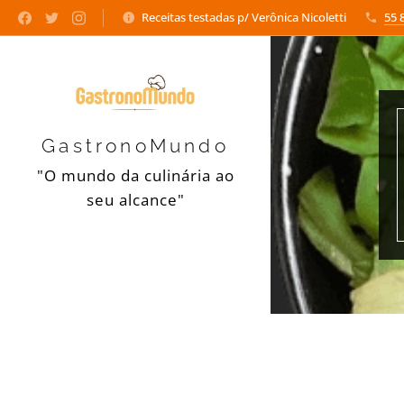
Receitas testadas p/ Verônica Nicoletti
55 
GastronoMundo
"O mundo da culinária ao
seu alcance"