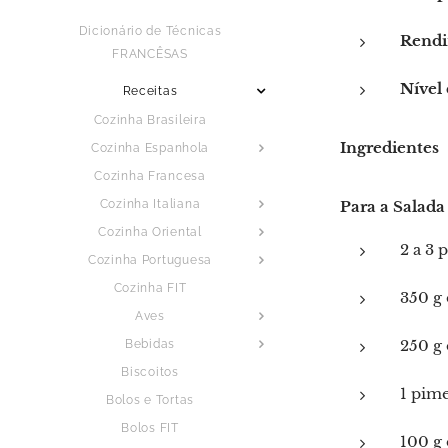
Dicionário de Técnicas
Rendi
FRANCÊSAS
Nível 
Receitas
Cozinha Brasileira
Ingredientes
Cozinha Espanhola
Cozinha Francesa
Para a Salada
Cozinha Italiana
Cozinha Oriental
2 a 3 p
Cozinha Portuguesa
Cozinha FIT
350 g
Aves
250 g
Bebidas
Biscoitos
1 pim
Bolos e Tortas
Bolos FIT
100 g 