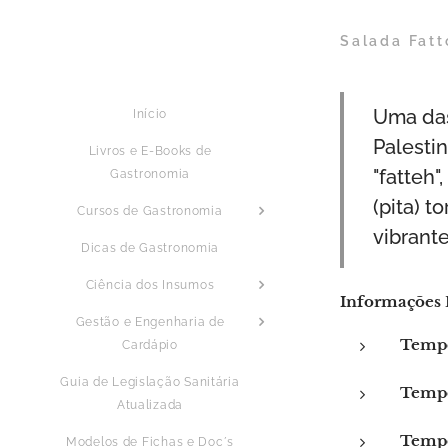
Salada Fatt
Uma das
Início
Palesti
Livros e E-Books de
"fatteh"
Gastronomia
(pita) t
Cursos de Gastronomia
vibrant
Dicas de Gastronomia
Ciência dos Insumos
Informações 
Gestão e Engenharia de
Tempo
Cardápio
Guia de Legislação Sanitária
Tempo
Atualizada
Tempo
Modelos de Fichas e Doc´s