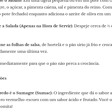
re o Molho:
Em uma tigela pequena ou em um pote com tamp
e, o açúcar, a pimenta caiena, sal e pimenta do reino. C
o pote fechado) enquanto adiciona o azeite de oliva em um
 a Salada (Apenas na Hora de Servir):
Despeje cerca de ⅔ 
ne as folhas de salsa
, de hortelã e o pão sírio já frio e c
adamente uma última vez.
imediatamente para que o pão não perca a crocância.
ções
redo é o Sumagre (Sumac):
O ingrediente que dá o sabor a
ro vermelho-escuro com um sabor ácido e frutado. Você o 
 omita!