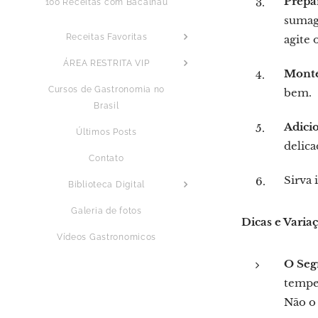
Prepa
100 Receitas com Bacalhau
sumagr
Receitas Favoritas
agite 
ÁREA RESTRITA VIP
Monte
Cursos de Gastronomia no
bem.
Brasil
Adicio
Últimos Posts
delic
Contato
Sirva 
Biblioteca Digital
Galeria de fotos
Dicas e Varia
Vídeos Gastronomicos
O Seg
tempe
Não o