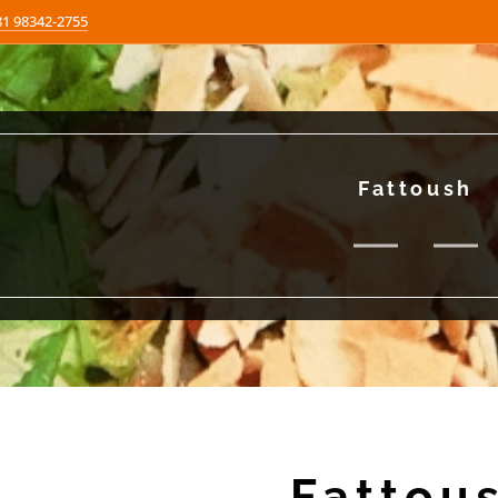
81 98342-2755
Fattoush
Fattou