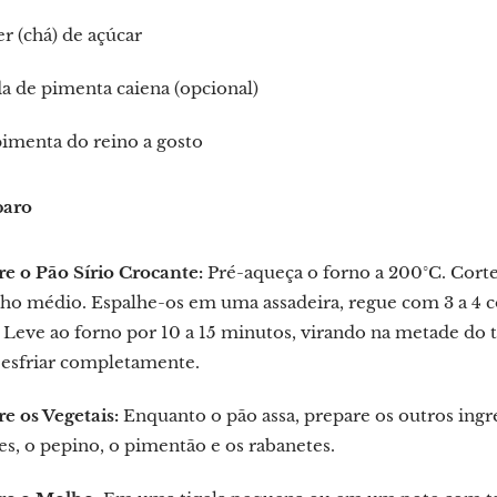
er (chá) de açúcar
da de pimenta caiena (opcional)
pimenta do reino a gosto
paro
e o Pão Sírio Crocante:
Pré-aqueça o forno a 200°C. Corte
ho médio. Espalhe-os em uma assadeira, regue com 3 a 4 c
. Leve ao forno por 10 a 15 minutos, virando na metade do
 esfriar completamente.
e os Vegetais:
Enquanto o pão assa, prepare os outros ingre
s, o pepino, o pimentão e os rabanetes.