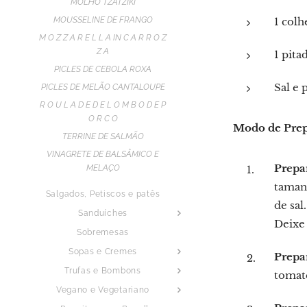
MOLHO TZATZIKI
1 colh
MOUSSELINE DE FRANGO
M O Z Z A R E L L A IN C A R R O Z
Z A
1 pita
PICLES DE CEBOLA ROXA
Sal e 
PICLES DE MELÃO CANTALOUPE
R O U L A D E D E L O M B O D E P
O R C O
Modo de Pre
TERRINE DE SALMÃO
VINAGRETE DE BALSÂMICO E
Prepar
MELAÇO
taman
Salgados, Petiscos e patês
de sal
Sanduíches
Deixe
Sobremesas
Sopas e Cremes
Prepar
Trufas e Bombons
tomate
Vegano e Vegetariano