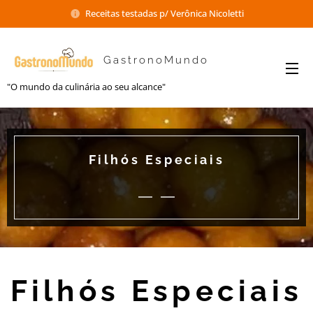
Receitas testadas p/ Verônica Nicoletti
GastronoMundo
"O mundo da culinária ao seu alcance"
Filhós Especiais
Filhós Especiais