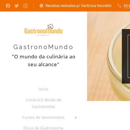
Receitas testadas p/ Verônica Nicoletti
55 
GastronoMundo
"O mundo da culinária ao
seu alcance"
Início
Livros e E-Books de
Gastronomia
Cursos de Gastronomia
Dicas de Gastronomia