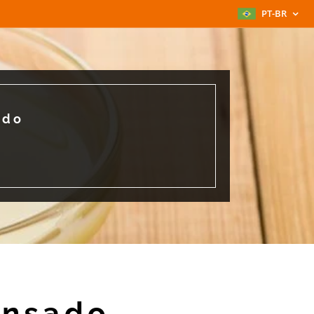
PT-BR
ado
ensado