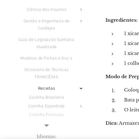
Ciência dos Insumos
Ingredientes:
Gestão e Engenharia de
Cardápio
1 xíca
Guia de Legislação Sanitária
1 xíca
Atualizada
1 xíca
Modelos de Fichas e Doc´s
1 colh
Dicionário de Técnicas
Modo de Prep
FRANCÊSAS
Receitas
Coloqu
Cozinha Brasileira
Bata p
Cozinha Espanhola
O leit
Cozinha Francesa
Dica:
Armazene
Cozinha Italiana
Cozinha Oriental
Idiomas