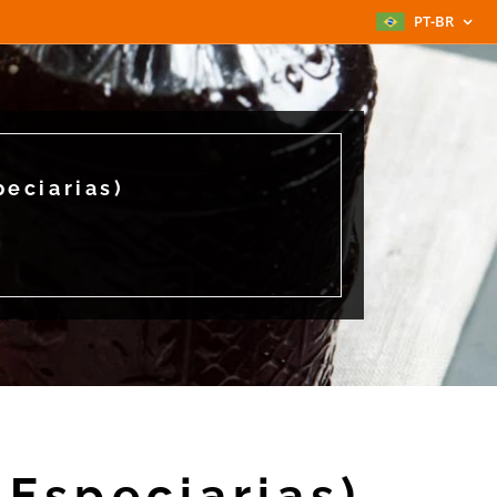
PT-BR
peciarias)
 Especiarias)