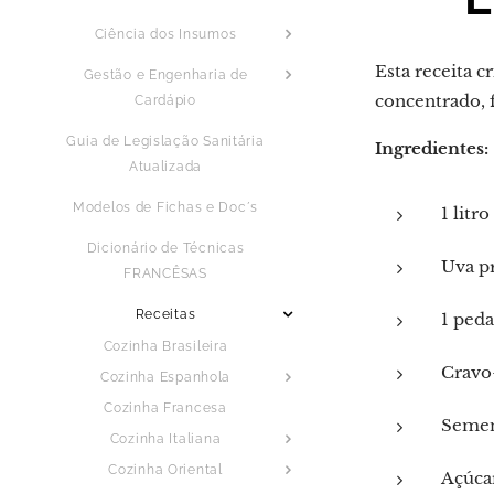
Ciência dos Insumos
Esta receita 
Gestão e Engenharia de
concentrado, f
Cardápio
Guia de Legislação Sanitária
Ingredientes:
Atualizada
Modelos de Fichas e Doc´s
1 litr
Dicionário de Técnicas
Uva pr
FRANCÊSAS
Receitas
1 ped
Cozinha Brasileira
Cravo-
Cozinha Espanhola
Cozinha Francesa
Sement
Cozinha Italiana
Cozinha Oriental
Açúcar