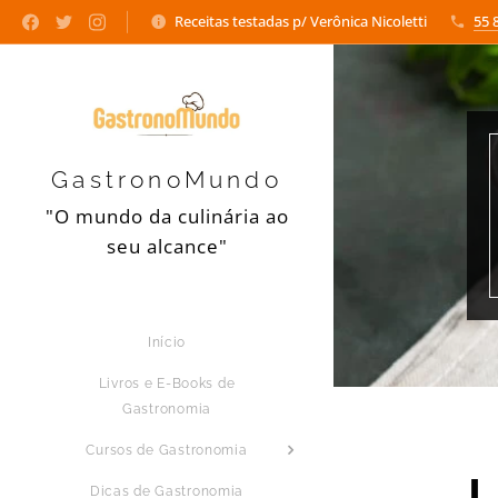
Receitas testadas p/ Verônica Nicoletti
55 
GastronoMundo
"O mundo da culinária ao
seu alcance"
Início
Livros e E-Books de
Gastronomia
Cursos de Gastronomia
Dicas de Gastronomia