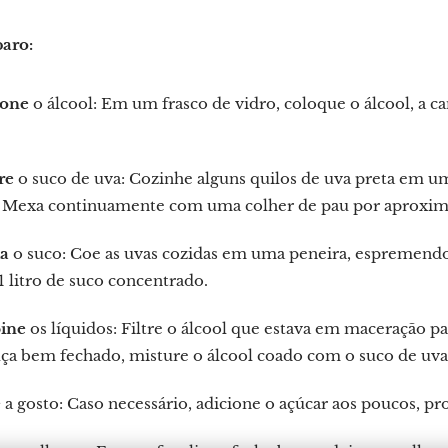
aro:
ione
o álcool: Em um frasco de vidro, coloque o álcool, a c
re
o suco de uva: Cozinhe alguns quilos de uva preta em um
. Mexa continuamente com uma colher de pau por aproxi
ia
o suco: Coe as uvas cozidas em uma peneira, espremendo 
1 litro de suco concentrado.
ine
os líquidos: Filtre o álcool que estava em maceração p
ça bem fechado, misture o álcool coado com o suco de uva, n
e
a gosto: Caso necessário, adicione o açúcar aos poucos, p