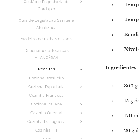
Gestão e Engenharia de
Tempo
Cardápio
Tempo
Guia de Legislação Sanitária
Atualizada
Rendi
Modelos de Fichas e Doc´s
Nível 
Dicionário de Técnicas
FRANCÊSAS
Ingredientes
Receitas
Cozinha Brasileira
300 g 
Cozinha Espanhola
Cozinha Francesa
15 g d
Cozinha Italiana
Cozinha Oriental
170 m
Cozinha Portuguesa
20 g d
Cozinha FIT
Aves