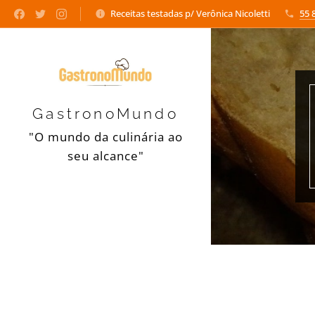
Receitas testadas p/ Verônica Nicoletti
55 
GastronoMundo
"O mundo da culinária ao
seu alcance"