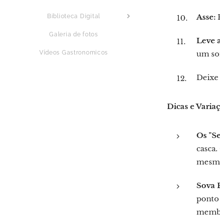
Asse:
P
Biblioteca Digital
Galeria de fotos
Leve 
Vídeos Gastronomicos
um so
Deixe 
Dicas e Varia
Os "Se
casca
mesmo
Sova P
ponto 
membra