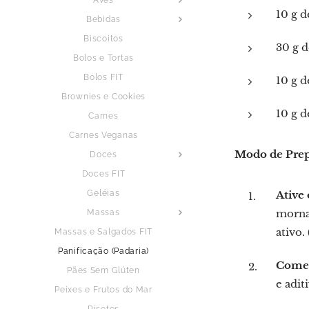
10 g d
Bebidas
Biscoitos
30 g 
Bolos e Tortas
Bolos FIT
10 g d
Brownies e Cookies
10 g d
Carnes
Carnes Veganas
Modo de Pre
Doces
Doces FIT
Geléias
Ative
morna.
Massas
ativo.
Massas e Salgados FIT
Panificação (Padaria)
Comec
Pães Sem Glúten
e adit
Peixes e Frutos do Mar
Risotos