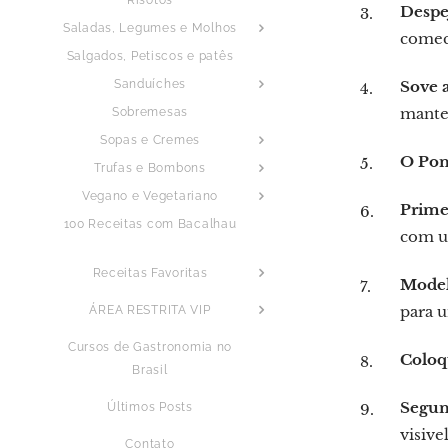
Despe
Saladas, Legumes e Molhos
comece
Salgados, Petiscos e patês
Sanduíches
Sove 
mante
Sobremesas
Sopas e Cremes
O Pon
Trufas e Bombons
Vegano e Vegetariano
Prime
100 Receitas com Bacalhau
com u
Receitas Favoritas
Model
para u
ÁREA RESTRITA VIP
Cursos de Gastronomia no
Coloq
Brasil
Segun
Últimos Posts
visive
Contato