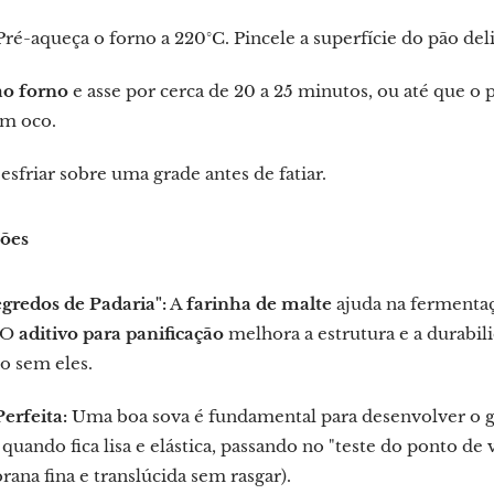
ré-aqueça o forno a 220°C. Pincele a superfície do pão d
ao forno
e asse por cerca de 20 a 25 minutos, ou até que o 
m oco.
esfriar sobre uma grade antes de fatiar.
ções
gredos de Padaria":
A
farinha de malte
ajuda na fermentaç
. O
aditivo para panificação
melhora a estrutura e a durabili
 sem eles.
erfeita:
Uma boa sova é fundamental para desenvolver o glú
quando fica lisa e elástica, passando no "teste do ponto de
na fina e translúcida sem rasgar).