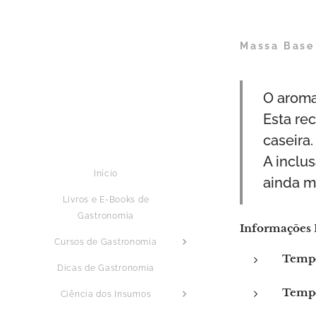
Massa Base
O aroma
Esta rec
caseira
A inclu
Início
ainda m
Livros e E-Books de
Gastronomia
Informações 
Cursos de Gastronomia
Tempo
Dicas de Gastronomia
Tempo
Ciência dos Insumos