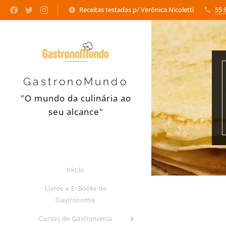
Receitas testadas p/ Verônica Nicoletti
55 
GastronoMundo
"O mundo da culinária ao
seu alcance"
Início
Livros e E-Books de
Gastronomia
Cursos de Gastronomia