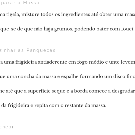
eparar a Massa
a tigela, misture todos os ingredientes até obter uma ma
ique-se de que não haja grumos, podendo bater com fouet 
zinhar as Panquecas
a uma frigideira antiaderente em fogo médio e unte leve
ue uma concha da massa e espalhe formando um disco fino
e até que a superfície seque e a borda comece a desgrudar,
 da frigideira e repita com o restante da massa.
chear