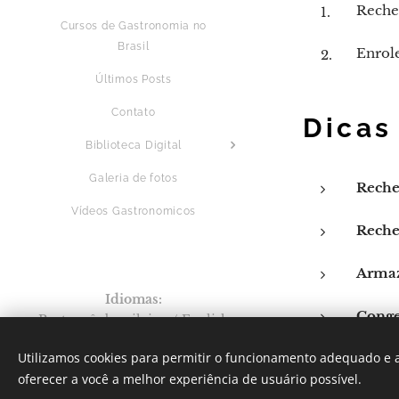
Rechei
Cursos de Gastronomia no
Brasil
Enrole
Últimos Posts
Contato
Dicas
Biblioteca Digital
Galeria de fotos
Reche
Vídeos Gastronomicos
Reche
Arma
Idiomas
Conge
Português brasileiro
English
Por: Verônica Silveira Nicoletti
Utilizamos cookies para permitir o funcionamento adequado e a
Instagram:
Gastronomundo.receitas
oferecer a você a melhor experiência de usuário possível.
Cookies