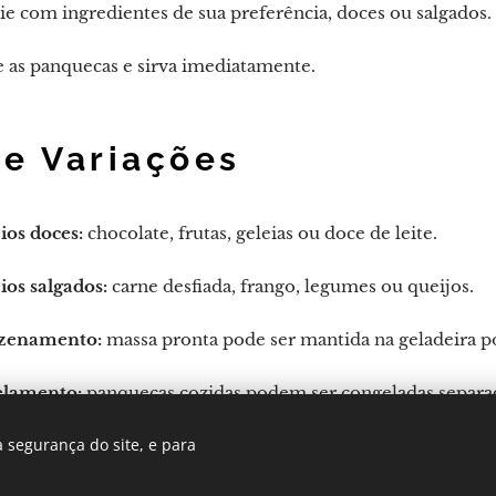
e com ingredientes de sua preferência, doces ou salgados.
 as panquecas e sirva imediatamente.
 e Variações
ios doces:
chocolate, frutas, geleias ou doce de leite.
ios salgados:
carne desfiada, frango, legumes ou queijos.
zenamento:
massa pronta pode ser mantida na geladeira por
lamento:
panquecas cozidas podem ser congeladas separad
 segurança do site, e para