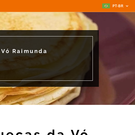
PT-BR
 Vó Raimunda
uecas da Vó