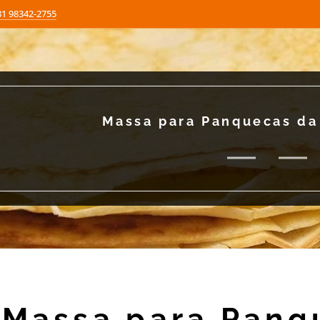
81 98342-2755
Massa para Panquecas da
Massa para Panq