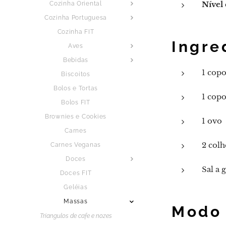
Nível 
Cozinha Oriental
Cozinha Portuguesa
Cozinha FIT
Ingre
Aves
Bebidas
1 copo
Biscoitos
Bolos e Tortas
1 copo
Bolos FIT
Brownies e Cookies
1 ovo
Carnes
2 colh
Carnes Veganas
Doces
Sal a 
Doces FIT
Geléias
Massas
Modo 
Triangulos de cafe e nozes