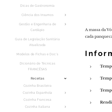
Dicas de Gastronomia
Ciência dos Insumos
Gestão e Engenharia de
A massa da Vó 
Cardápio
cada panqueca 
Guia de Legislação Sanitária
Atualizada
Infor
Modelos de Fichas e Doc´s
Dicionário de Técnicas
Tempo
FRANCÊSAS
Tempo
Receitas
Cozinha Brasileira
Tempo
Cozinha Espanhola
Cozinha Francesa
Rendi
Cozinha Italiana