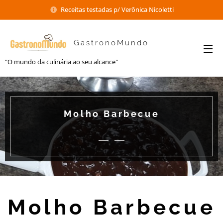
Receitas testadas p/ Verônica Nicoletti
GastronoMundo
"O mundo da culinária ao seu alcance"
Molho Barbecue
Molho Barbecue