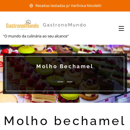
Receitas testadas p/ Verônica Nicoletti
GastronoMundo
"O mundo da culinária ao seu alcance"
Molho Bechamel
Molho bechamel