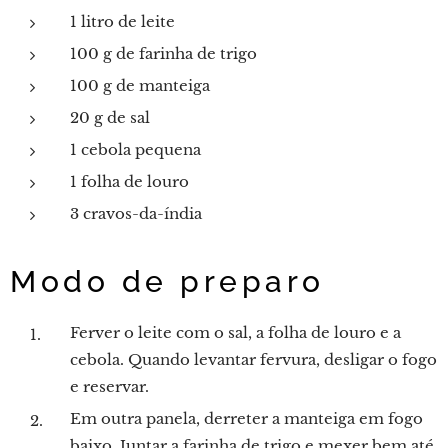
1 litro de leite
100 g de farinha de trigo
100 g de manteiga
20 g de sal
1 cebola pequena
1 folha de louro
3 cravos-da-índia
Modo de preparo
Ferver o leite com o sal, a folha de louro e a
cebola. Quando levantar fervura, desligar o fogo
e reservar.
Em outra panela, derreter a manteiga em fogo
baixo. Juntar a farinha de trigo e mexer bem até