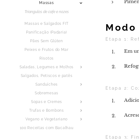
Pimen
Massas
Triangulos de cafe e nozes
Massas e Salgados FIT
Modo 
Panificação (Padaria)
Etapa 1: Re
Pães Sem Glúten
Peixes e Frutos do Mar
Em uma
Risotos
Refogu
Saladas, Legumes e Molhos
Salgados, Petiscos e patês
Sanduíches
Etapa 2: Co
Sobremesas
Adici
Sopas e Cremes
Trufas e Bombons
Acres
Vegano e Vegetariano
100 Receitas com Bacalhau
Etapa 3: Fi