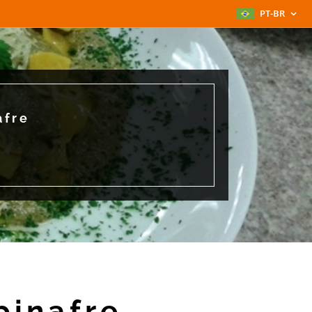
PT-BR
afre
pinafre