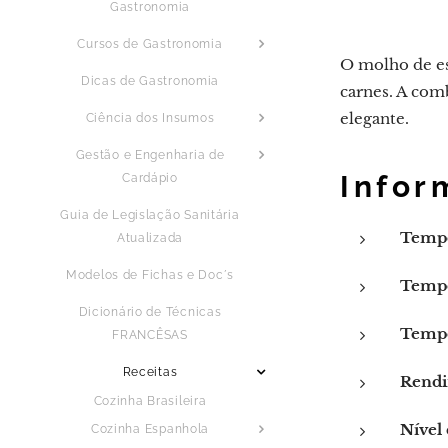
Gastronomia
Cursos de Gastronomia
O molho de es
Dicas de Gastronomia
carnes. A com
elegante.
Ciência dos Insumos
Gestão e Engenharia de
Infor
Cardápio
Guia de Legislação Sanitária
Tempo
Atualizada
Modelos de Fichas e Doc´s
Tempo
Dicionário de Técnicas
Tempo
FRANCÊSAS
Receitas
Rendi
Cozinha Brasileira
Nível 
Cozinha Espanhola