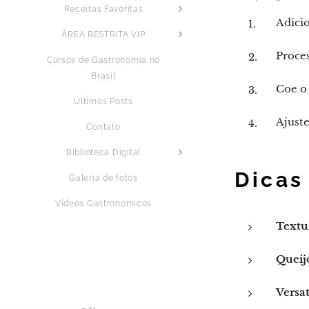
Receitas Favoritas
Adicio
ÁREA RESTRITA VIP
Proce
Cursos de Gastronomia no
Brasil
Coe o 
Últimos Posts
Ajuste
Contato
Biblioteca Digital
Dicas
Galeria de fotos
Vídeos Gastronomicos
Textu
Queij
Versat