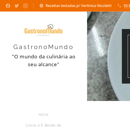
Receitas testadas p/ Verônica Nicoletti
55 
GastronoMundo
"O mundo da culinária ao
seu alcance"
Início
Livros e E-Books de