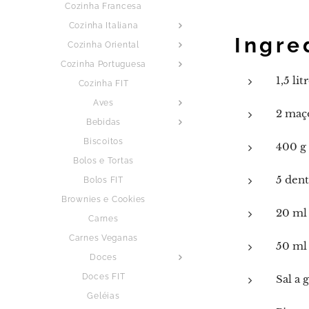
Cozinha Francesa
Cozinha Italiana
Ingre
Cozinha Oriental
Cozinha Portuguesa
1,5 li
Cozinha FIT
Aves
2 maço
Bebidas
Biscoitos
400 g
Bolos e Tortas
5 dent
Bolos FIT
Brownies e Cookies
20 ml 
Carnes
Carnes Veganas
50 ml
Doces
Doces FIT
Sal a 
Geléias