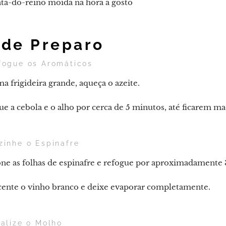
ta-do-reino moída na hora a gosto
de Preparo
fogue os Aromáticos
 frigideira grande, aqueça o azeite.
e a cebola e o alho por cerca de 5 minutos, até ficarem ma
zinhe o Espinafre
one as folhas de espinafre e refogue por aproximadamente
cente o vinho branco e deixe evaporar completamente.
nalize o Molho