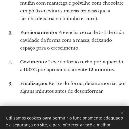
muffin com manteiga e polvilhe com chocolate
em pó (isso evita as marcas brancas que a
farinha deixaria no bolinho escuro).
Porcionamento:
Preencha cerca de 3/4 de cada
cavidade da forma com a massa, deixando
espaço para o crescimento.
Cozimento:
Leve ao forno turbo pré-aquecido
a
160°C
por aproximadamente
12 minutos
.
Finalização:
Retire do forno, deixe amornar por
alguns minutos antes de desenformar.
Utilizamos cookies para permitir o funcionamento adequado
Por: Verônica Silveira Nicoletti
e a segurança do site, e para oferecer a você a melhor