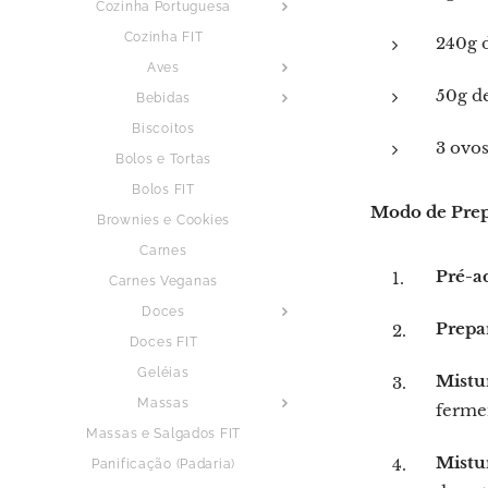
Cozinha Portuguesa
Cozinha FIT
240g 
Aves
50g de
Bebidas
Biscoitos
3 ovo
Bolos e Tortas
Bolos FIT
Modo de Prep
Brownies e Cookies
Carnes
Pré-a
Carnes Veganas
Doces
Prepa
Doces FIT
Geléias
Mistu
Massas
fermen
Massas e Salgados FIT
Mistu
Panificação (Padaria)