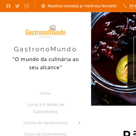
Receitas testadas p/ Verônica Nicoletti
55 
GastronoMundo
"O mundo da culinária ao
seu alcance"
Início
Livros e E-Books de
Gastronomia
Cursos de Gastronomia
P
Dicas de Gastronomia