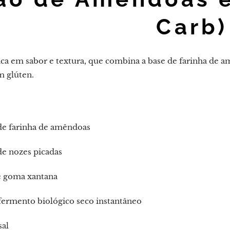
Carb)
ica em sabor e textura, que combina a base de farinha de 
m glúten.
de farinha de amêndoas
de nozes picadas
e goma xantana
fermento biológico seco instantâneo
sal