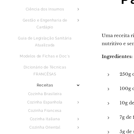
Ciência dos Insumos
Gestão e Engenharia de
Cardápio
Uma receita r
Guia de Legislação Sanitária
nutritivo e se
Atualizada
Ingredientes:
Modelos de Fichas e Doc´s
Dicionário de Técnicas
250g 
FRANCÊSAS
Receitas
100g 
Cozinha Brasileira
10g d
Cozinha Espanhola
Cozinha Francesa
7g de 
Cozinha Italiana
Cozinha Oriental
5g de 