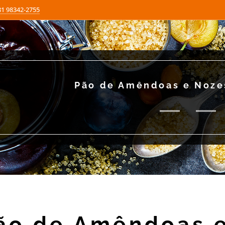
81 98342-2755
Pão de Amêndoas e Noze
ão de Amêndoas e