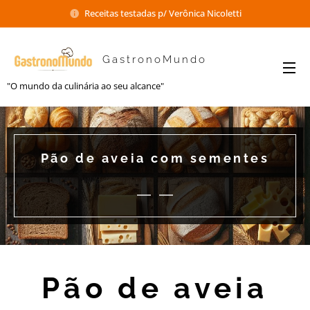
Receitas testadas p/ Verônica Nicoletti
GastronoMundo
"O mundo da culinária ao seu alcance"
Pão de aveia com sementes
Pão de aveia