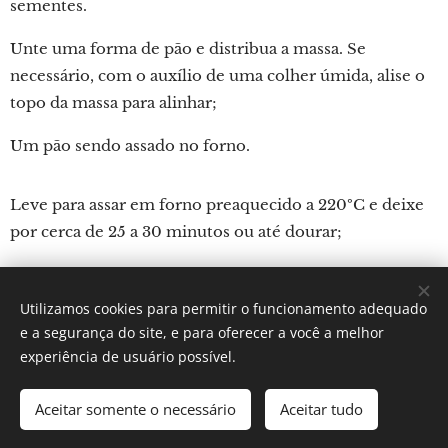
sementes.
Unte uma forma de pão e distribua a massa. Se
necessário, com o auxílio de uma colher úmida, alise o
topo da massa para alinhar;
Um pão sendo assado no forno.
Leve para assar em forno preaquecido a 220ºC e deixe
por cerca de 25 a 30 minutos ou até dourar;
Utilizamos cookies para permitir o funcionamento adequado
Por: Verônica Silveira Nicoletti
e a segurança do site, e para oferecer a você a melhor
Instagram:
Gastronomundo.receitas
Cookies
experiência de usuário possível.
Idiomas
Aceitar somente o necessário
Aceitar tudo
Português brasileiro
English