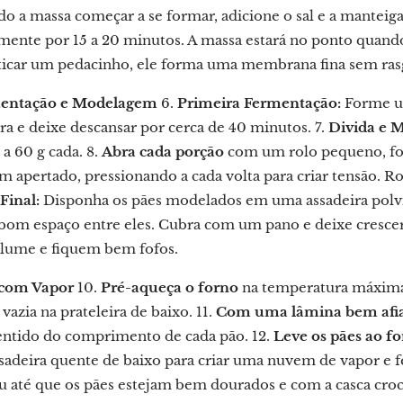
o a massa começar a se formar, adicione o sal e a manteiga
ente por 15 a 20 minutos. A massa estará no ponto quando e
sticar um pedacinho, ele forma uma membrana fina sem rasg
mentação e Modelagem
6.
Primeira Fermentação:
Forme um
ra e deixe descansar por cerca de 40 minutos. 7.
Divida e 
a 60 g cada. 8.
Abra cada porção
com um rolo pequeno, fo
apertado, pressionando a cada volta para criar tensão. Rol
Final:
Disponha os pães modelados em uma assadeira polvi
om espaço entre eles. Cubra com um pano e deixe crescer 
lume e fiquem bem fofos.
 com Vapor
10.
Pré-aqueça o forno
na temperatura máxima
vazia na prateleira de baixo. 11.
Com uma lâmina bem afi
entido do comprimento de cada pão. 12.
Leve os pães ao fo
ssadeira quente de baixo para criar uma nuvem de vapor e 
u até que os pães estejam bem dourados e com a casca croca