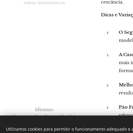
crocância.
Vídeos Gastronomicos
Dicas e Varia
O Seg
model
A Cas
mais i
forma
Melho
result
Pão F
Idiomas
rabana
Português brasileiro
English
Por: Verônica Silveira Nicoletti
Utilizamos cookies para permitir o funcionamento adequado e a