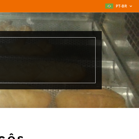
PT-BR
cês