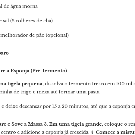
l de água morna
e sal (2 colheres de chá)
 melhorador de pão (opcional)
paro
are a Esponja (Pré-fermento)
a tigela pequena
, dissolva o fermento fresco em 100 ml 
arinha de trigo e mexa até formar uma pasta.
a
e deixe descansar por 15 a 20 minutos, até que a esponja cr
are e Sove a Massa
3.
Em uma tigela grande
, coloque o re
entro e adicione a esponja já crescida. 4.
Comece a mistu