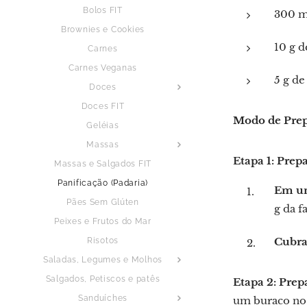
Bolos FIT
300 m
Brownies e Cookies
10 g d
Carnes
Carnes Veganas
5 g de
Doces
Doces FIT
Modo de Pre
Geléias
Massas
Etapa 1: Prep
Massas e Salgados FIT
Panificação (Padaria)
Em um
Pães Sem Glúten
g da f
Peixes e Frutos do Mar
Cubr
Risotos
Saladas, Legumes e Molhos
Salgados, Petiscos e patês
Etapa 2: Prep
Sanduíches
um buraco no c