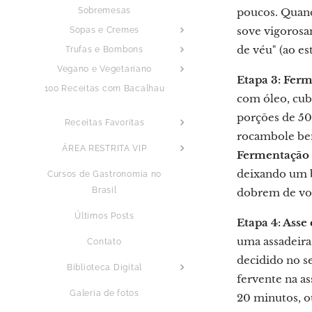
Sobremesas
poucos. Quand
sove vigorosam
Sopas e Cremes
de véu" (ao e
Trufas e Bombons
Vegano e Vegetariano
Etapa 3: Fer
100 Receitas com Bacalhau
com óleo, cub
porções de 50 
Receitas Favoritas
rocambole bem 
ÁREA RESTRITA VIP
Fermentação 
deixando um b
Cursos de Gastronomia no
Brasil
dobrem de vo
Últimos Posts
Etapa 4: Asse
uma assadeira 
Contato
decidido no s
Biblioteca Digital
fervente na a
Galeria de fotos
20 minutos, o