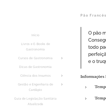
Pão Francês
O pão m
Início
Consegu
Livros e E-Books de
todo pa
Gastronomia
perfeiç
Cursos de Gastronomia
e o truq
Dicas de Gastronomia
Ciência dos Insumos
Informações 
Gestão e Engenharia de
Tempo
Cardápio
Tempo
Guia de Legislação Sanitária
Atualizada