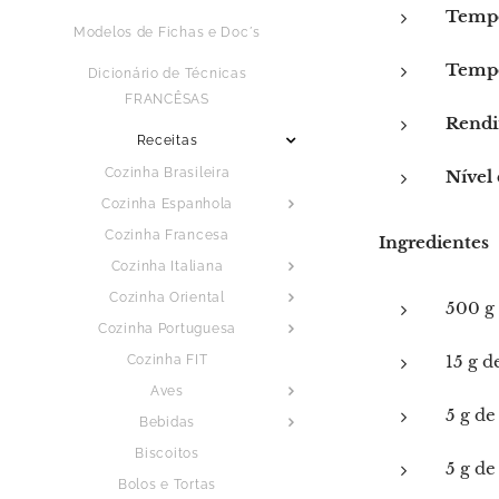
Tempo
Modelos de Fichas e Doc´s
Tempo
Dicionário de Técnicas
FRANCÊSAS
Rendi
Receitas
Cozinha Brasileira
Nível 
Cozinha Espanhola
Cozinha Francesa
Ingredientes
Cozinha Italiana
Cozinha Oriental
500 g 
Cozinha Portuguesa
15 g d
Cozinha FIT
Aves
5 g de
Bebidas
Biscoitos
5 g d
Bolos e Tortas