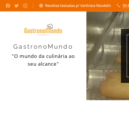
Receitas testadas p/ Verônica Nicoletti
55 
GastronoMundo
"O mundo da culinária ao
seu alcance"