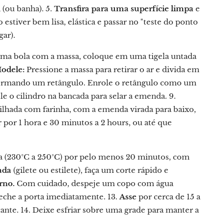
 (ou banha). 5.
Transfira para uma superfície limpa
e
stiver bem lisa, elástica e passar no "teste do ponto
ar).
a bola com a massa, coloque em uma tigela untada
Modele:
Pressione a massa para retirar o ar e divida em
rmando um retângulo. Enrole o retângulo como um
e o cilindro na bancada para selar a emenda. 9.
lhada com farinha, com a emenda virada para baixo,
por 1 hora e 30 minutos a 2 hours, ou até que
 (230°C a 250°C) por pelo menos 20 minutos, com
ada
(gilete ou estilete), faça um corte rápido e
rno.
Com cuidado, despeje um copo com água
feche a porta imediatamente. 13.
Asse
por cerca de 15 a
nte. 14. Deixe esfriar sobre uma grade para manter a