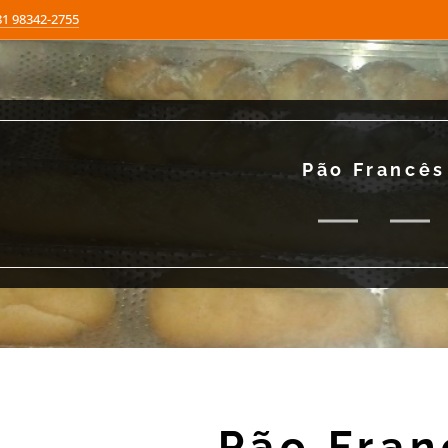
81 98342-2755
Pão Francês
Pão Fran