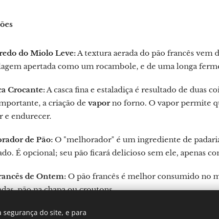
ções
redo do Miolo Leve:
A textura aerada do pão francês vem d
agem apertada como um rocambole, e de uma longa fermen
ca Crocante:
A casca fina e estaladiça é resultado de duas co
mportante, a criação de
vapor
no forno. O vapor permite qu
r e endurecer.
rador de Pão:
O "melhorador" é um ingrediente de padaria 
ado. É opcional; seu pão ficará delicioso sem ele, apenas c
rancês de Ontem:
O pão francês é melhor consumido no mes
das, pão na chapa ou croutons.
 segurança do site, e para