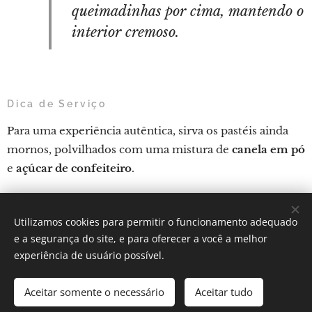
queimadinhas por cima, mantendo o
interior cremoso.
Dica de Serviço
Para uma experiência autêntica, sirva os pastéis ainda
mornos, polvilhados com uma mistura de
canela em pó
e
açúcar de confeiteiro
.
Utilizamos cookies para permitir o funcionamento adequado
Por: Verônica Silveira Nicoletti
e a segurança do site, e para oferecer a você a melhor
Instagram:
Gastronomundo.receitas
Cookies
experiência de usuário possível.
Idiomas
Aceitar somente o necessário
Aceitar tudo
Português brasileiro
English