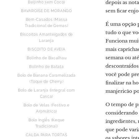
depois as notas
Beijinho sem Coco)
sem ficar enjo
BAVAROISE DE MORANGO
Bem-Casados (Massa
É uma opção p
Tradicional de Gemas)
tudo o que voc
Biscoitos Amanteigados de
Funciona mui
Laranja
mais capricha
BISCOITO DE AVEIA
semana ou até
Bolinho de Bacalhau
descontraídos
Bolinho de Batata
você pode pre
Bolo de Banana Caramelizada
(Toque de Cherry)
finalizar na h
Bolo de Laranja (Integral com
manjericão po
Casca)
O tempo de pr
Bolo de Velas (Festivo e
Aromático)
considerando o
Bolo Inglês (Keque
ingredientes, 
Tradicional)
que pode varia
CALDA PARA TORTAS
os sabores in