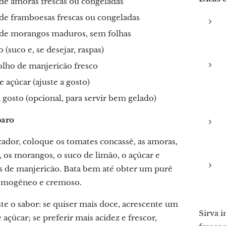
de amoras frescas ou congeladas
de framboesas frescas ou congeladas
 de morangos maduros, sem folhas
o (suco e, se desejar, raspas)
olho de manjericão fresco
e açúcar (ajuste a gosto)
 gosto (opcional, para servir bem gelado)
paro
cador, coloque os tomates concassê, as amoras,
, os morangos, o suco de limão, o açúcar e
s de manjericão. Bata bem até obter um purê
omogêneo e cremoso.
te o sabor: se quiser mais doce, acrescente um
Sirva 
açúcar; se preferir mais acidez e frescor,