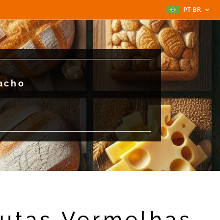
PT-BR
acho
utas Vermelhas