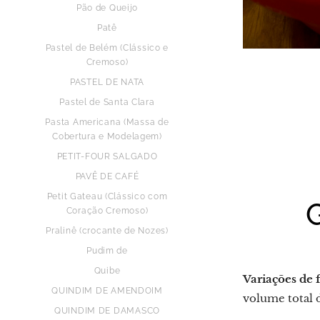
Pão de Queijo
Patê
Pastel de Belém (Clássico e
Cremoso)
PASTEL DE NATA
Pastel de Santa Clara
Pasta Americana (Massa de
Cobertura e Modelagem)
PETIT-FOUR SALGADO
PAVÊ DE CAFÉ
Petit Gateau (Clássico com
Coração Cremoso)
Pralinê (crocante de Nozes)
Pudim de
Quibe
Variações de f
QUINDIM DE AMENDOIM
volume total d
QUINDIM DE DAMASCO