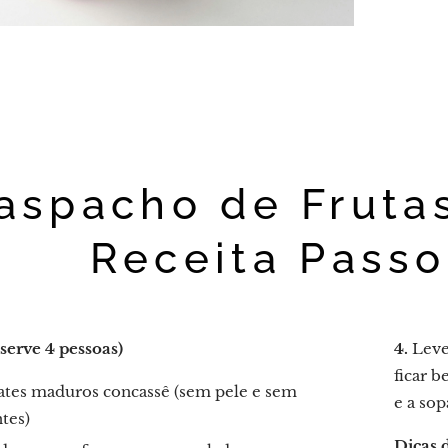
aspacho de Fruta
Receita Passo
serve 4 pessoas)
4.
Leve 
ficar b
ates maduros concassê (sem pele e sem
e a sop
tes)
Dicas 