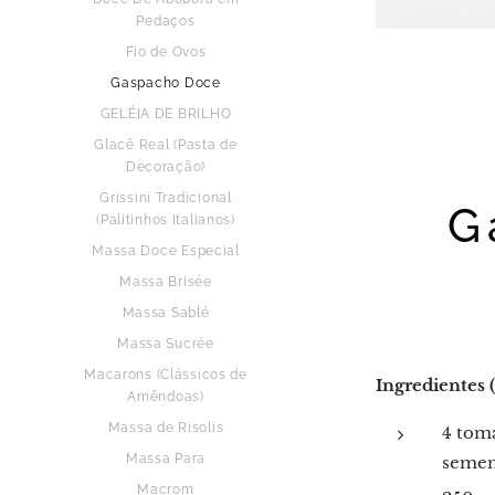
Pedaços
Fio de Ovos
Gaspacho Doce
GELÉIA DE BRILHO
Glacê Real (Pasta de
Decoração)
Grissini Tradicional
G
(Palitinhos Italianos)
Massa Doce Especial
Massa Brisée
Massa Sablé
Massa Sucrée
Macarons (Clássicos de
Ingredientes (
Amêndoas)
Massa de Risolis
4 tom
Massa Para
semen
Macrom