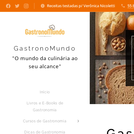
Receitas testadas p/ Verônica Nicoletti
55 
GastronoMundo
"O mundo da culinária ao
seu alcance"
Início
Livros e E-Books de
Gastronomia
Cursos de Gastronomia
Gas
Dicas de Gastronomia