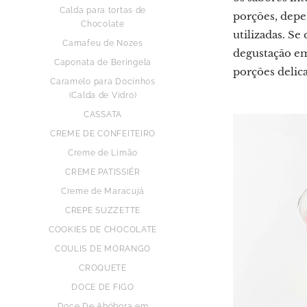
Calda para tortas de
porções, depe
Chocolate
utilizadas. S
Camafeu de Nozes
degustação em
Caponata de Beringela
porções delic
Caramelo para Docinhos
(Calda de Vidro)
CASSATA
CREME DE CONFEITEIRO
Creme de Limão
CREME PATISSIÉR
Creme de Maracujá
CREPE SUZZETTE
COOKIES DE CHOCOLATE
COULIS DE MORANGO
CROQUETE
DOCE DE FIGO
Doce De Abóbora em