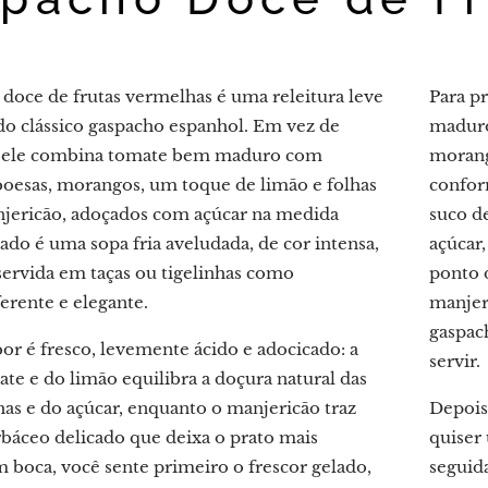
 doce de frutas vermelhas é uma releitura leve
Para pr
 do clássico gaspacho espanhol. Em vez de
maduro
, ele combina tomate bem maduro com
morang
oesas, morangos, um toque de limão e folhas
confor
njericão, adoçados com açúcar na medida
suco de
tado é uma sopa fria aveludada, de cor intensa,
açúcar
servida em taças ou tigelinhas como
ponto 
erente e elegante.
manjer
gaspach
bor é fresco, levemente ácido e adocicado: a
servir.
te e do limão equilibra a doçura natural das
has e do açúcar, enquanto o manjericão traz
Depois
áceo delicado que deixa o prato mais
quiser
m boca, você sente primeiro o frescor gelado,
seguida