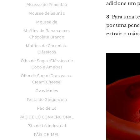
adicione um p
Mousse de Pimentão
Mousse de Salmão
3.
Para uma tex
Mousse de
por uma penei
Muffins de Banana com
extrair o máxi
Chocolate Branco
Muffins de Chocolate
Clássicos
Olho de Sogra (Clássico de
Coco e Ameixa)
Olho de Sogro (Damasco e
Cream Cheese)
Ovos Moles
Pasta de Gorgonzola
Pão de Ló
PÃO DE LÓ CONVENCIONAL
Pão de Ló Industrial
PÃO-DE-MEL