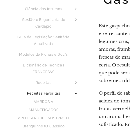
Ciência dos Insumos
Gestão e Engenharia de
Este gaspacho
Cardápio
e refrescante
Guia de Legislação Sanitária
legumes crus
Atualizada
amoras, framb
Modelos de Fichas e Doc´s
frescas de ma
certa. O resul
Dicionário de Técnicas
FRANCÊSAS
que pode ser 
sobremesa dif
Receitas
O perfil de sa
Receitas Favoritas
acidez do toma
AMBROSIA
frutas vermel
AMANTEIGADOS
um aroma herb
APFELSTRUDEL AUSTRÍACO
sofisticado. E
Branquinho (O Clássico