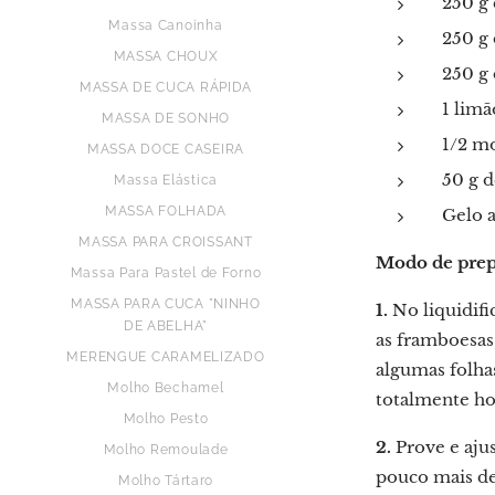
250 g 
Massa Canoinha
250 g 
MASSA CHOUX
250 g
MASSA DE CUCA RÁPIDA
1 limã
MASSA DE SONHO
1/2 m
MASSA DOCE CASEIRA
50 g d
Massa Elástica
MASSA FOLHADA
Gelo a
MASSA PARA CROISSANT
Modo de pre
Massa Para Pastel de Forno
MASSA PARA CUCA "NINHO
1.
No liquidifi
DE ABELHA"
as framboesas
MERENGUE CARAMELIZADO
algumas folha
Molho Bechamel
totalmente h
Molho Pesto
2.
Prove e ajus
Molho Remoulade
pouco mais de 
Molho Tártaro