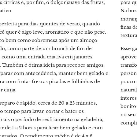
 cítricas e, por fim, o dulçor suave das frutas,
para q
ativo.
Na hor
morang
erfeita para dias quentes de verão, quando
finas d
ê quer é algo leve, aromático e que não pese.
textura
to bem como sobremesa após um almoço
do, como parte de um brunch de fim de
Esse g
 como uma entrada criativa em jantares
aprove
. Também é ótima ideia para receber amigos:
transf
parar com antecedência, manter bem gelado e
person
ora com frutas frescas picadas e folhinhas de
pouco 
r cima.
natura
interes
eparo é rápido, cerca de 20 a 25 minutos,
bonito 
 tempo para lavar, cortar e bater os
no seu
mais o período de resfriamento na geladeira,
compli
r de 1 a 2 horas para ficar bem gelado e com
tegrados. O rendimento médio é de 4 a 6