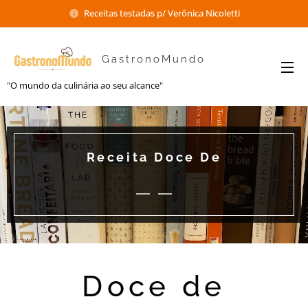
Receitas testadas p/ Verônica Nicoletti
GastronoMundo
"O mundo da culinária ao seu alcance"
Receita Doce De
Doce de