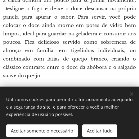
a calda demora um pouco para se juntar novamente.
Desligue o fogo e deixe o doce descansar na própria
panela para apurar o sabor. Para servir, você pode
colocar o doce ainda morno em potes de vidro bem
limpos, ideal para guardar na geladeira e consumir aos
poucos. Fica delicioso servido como sobremesa de
almoço em família, em tigelinhas individuais, ou
combinado com fatias de queijo branco, criando o
clássico contraste entre o doce da abóbora e o salgado
suave do queijo.
Utilizamos cookies para permitir o funcionamento adequado
Por: Verônica Silveira Nicoletti
e a segurança do site, e para oferecer a você a melhor
Instagram:
Gastronomundo.receitas
Cookies
experiência de usuário possível.
Idiomas
Aceitar somente o necessário
Aceitar tudo
Português brasileiro
English