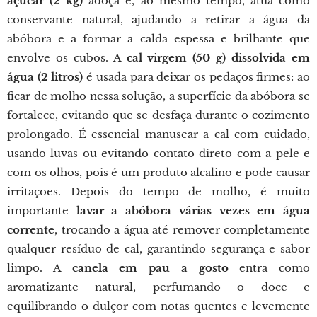
açúcar (2 kg)
adoça e, ao mesmo tempo, atua como
conservante natural, ajudando a retirar a água da
abóbora e a formar a calda espessa e brilhante que
envolve os cubos. A
cal virgem (50 g) dissolvida em
água (2 litros)
é usada para deixar os pedaços firmes: ao
ficar de molho nessa solução, a superfície da abóbora se
fortalece, evitando que se desfaça durante o cozimento
prolongado. É essencial manusear a cal com cuidado,
usando luvas ou evitando contato direto com a pele e
com os olhos, pois é um produto alcalino e pode causar
irritações. Depois do tempo de molho, é muito
importante
lavar a abóbora várias vezes em água
corrente
, trocando a água até remover completamente
qualquer resíduo de cal, garantindo segurança e sabor
limpo. A
canela em pau a gosto
entra como
aromatizante natural, perfumando o doce e
equilibrando o dulçor com notas quentes e levemente